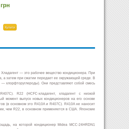
 грн
 Хладагент — это рабочее вещество кондиционера. При
, а затем при сжатии передает ее окружающей среде. В
е — хлорфторуглероды). Они представляют собой смесь
R407C). R22 (HCFC-хладагент, хладагент с низкой
ый момент выпуск новых кондиционеров на его основе
нтов (в основном это R410A и R407С). R410A не наносит
гии, чем R22, в основном применяется в США. Японские
Площадь, на которой кондиционер Midea MCC-24HRDN1