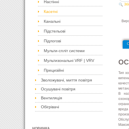
Настінні
Зб
Касетні
Вир
Канальні
Підстельові
Підлогові
Мульти-спліт системи
Мультизональні VRF | VRV
ОС
Прецизійні
Тип х
кипен
Зволожувачі, миття повітря
качес
метан
Осушувачі повітря
В наз
Вентиляція
озоно
огран
Обігрівачі
вреда
произ
Обслу
Макси
НОВИНКА