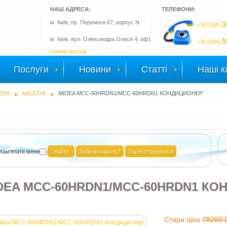
НАШ АДРЕСА:
ТЕЛЕФОНИ:
м. Київ, пр. Перемоги 67, корпус N
3
+38 (068)
м. Київ, вул. Олександра Олеся 4, оф1
5
+38 (044)
схема проїзду
Послуги
Новини
Статті
Наші к
ЕРИ
КАСЕТНІ
MIDEA MCС-60HRDN1/MCС-60HRDN1 КОНДИЦИОНЕР
пам'ятати мене
Забули пароль?
Зареєструватися
DEA MCС-60HRDN1/MCС-60HRDN1 К
Стара ціна
78260.