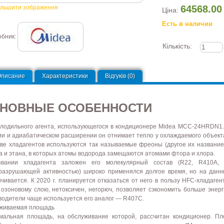
64568.00
ільшити зображення
Ціна:
Есть в наличии
обник:
Кількість:
Описание
Характеристики
Відгуків (0)
НОВНЫЕ ОСОБЕННОСТИ
олодильного агента, использующегося в кондиционере Midea MCC-24HRDN1.
ии и адиабатическом расширении он отнимает тепло у охлаждаемого объекта
тве хладагентов используются так называемые фреоны (другое их названи
а и этана, в которых атомы водорода замещаются атомами фтора и хлора.
вании хладагента заложен его молекулярный состав (R22, R410A, 
разрушающей активностью) широко применялся долгое время, но на данн
ичивается. К 2020 г. планируется отказаться от него в пользу HFC-хладаге
 озоновому слою, нетоксичен, негорюч, позволяет сэкономить больше энер
водители чаще используется его аналог — R407C.
живаемая площадь
мальная площадь, на обслуживание которой, рассчитан кондиционер. 