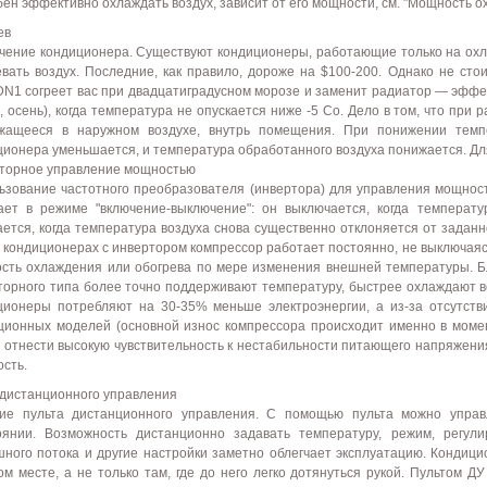
бен эффективно охлаждать воздух, зависит от его мощности, см. "Мощность о
ев
чение кондиционера. Существуют кондиционеры, работающие только на охла
евать воздух. Последние, как правило, дороже на $100-200. Однако не сто
N1 согреет вас при двадцатиградусном морозе и заменит радиатор — эффек
, осень), когда температура не опускается ниже -5 Co. Дело в том, что при
жащееся в наружном воздухе, внутрь помещения. При понижении темпе
ционера уменьшается, и температура обработанного воздуха понижается. Дл
торное управление мощностью
ьзование частотного преобразователя (инвертора) для управления мощнос
ает в режиме "включение-выключение": он выключается, когда температ
ается, когда температура воздуха снова существенно отклоняется от задан
х кондиционерах с инвертором компрессор работает постоянно, не выключаяс
сть охлаждения или обогрева по мере изменения внешней температуры. Б
торного типа более точно поддерживают температуру, быстрее охлаждают 
ционеры потребляют на 30-35% меньше электроэнергии, а из-за отсутств
ционных моделей (основной износ компрессора происходит именно в момен
 отнести высокую чувствительность к нестабильности питающего напряжения
ость.
 дистанционного управления
ие пульта дистанционного управления. С помощью пульта можно упра
оянии. Возможность дистанционно задавать температуру, режим, регули
шного потока и другие настройки заметно облегчает эксплуатацию. Конд
ом месте, а не только там, где до него легко дотянуться рукой. Пультом 