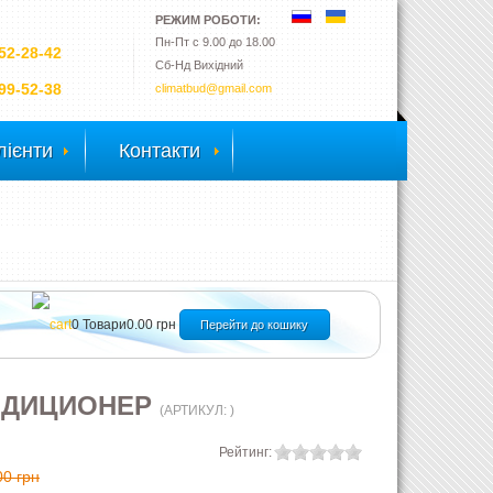
РЕЖИМ РОБОТИ:
Пн-Пт с 9.00 до 18.00
52-28-42
Сб-Нд Вихідний
99-52-38
climatbud@gmail.com
лієнти
Контакти
0
Товари
0.00 грн
Перейти до кошику
ОНДИЦИОНЕР
(АРТИКУЛ:
)
Рейтинг:
00 грн