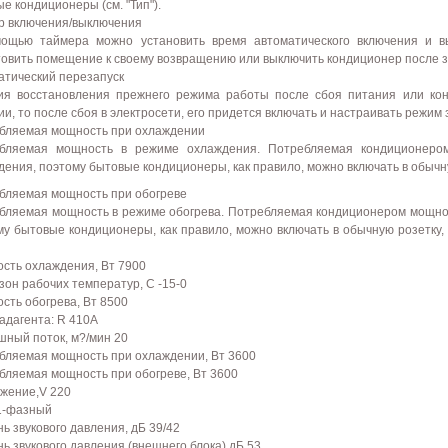
е кондиционеры (см. "Тип").
р включения/выключения
ощью таймера можно установить время автоматического включения и в
товить помещение к своему возвращению или выключить кондиционер после 
атический перезапуск
ия восстановления прежнего режима работы после сбоя питания или кон
и, то после сбоя в электросети, его придется включать и настраивать режим 
бляемая мощность при охлаждении
бляемая мощность в режиме охлаждения. Потребляемая кондиционер
дения, поэтому бытовые кондиционеры, как правило, можно включать в обычну
бляемая мощность при обогреве
бляемая мощность в режиме обогрева. Потребляемая кондиционером мощно
му бытовые кондиционеры, как правило, можно включать в обычную розетку,
сть охлаждения, Вт 7900
зон рабочих температур, С -15-0
сть обогрева, Вт 8500
адагента: R 410A
шный поток, м?/мин 20
бляемая мощность при охлаждении, Вт 3600
бляемая мощность при обогреве, Вт 3600
жение,V 220
1-фазный
ь звукового давления, дБ 39/42
ь звукового давления (внешнего блока),дБ 53