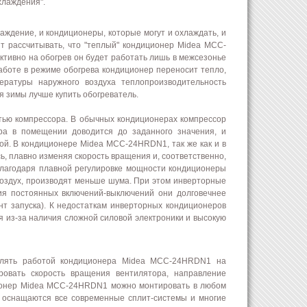
хлаждения".
ждение, и кондиционеры, которые могут и охлаждать, и
ит рассчитывать, что "теплый" кондиционер Midea MCC-
тивно на обогрев он будет работать лишь в межсезонье
 работе в режиме обогрева кондиционер переносит тепло,
ратуры наружного воздуха теплопроизводительность
я зимы лучше купить обогреватель.
тью компрессора. В обычных кондиционерах компрессор
ура в помещении доводится до заданного значения, и
ной. В кондиционере Midea MCC-24HRDN1, так же как и в
ь, плавно изменяя скорость вращения и, соответственно,
лагодаря плавной регулировке мощности кондиционеры
воздух, производят меньше шума. При этом инверторные
ия постоянных включений-выключений они долговечнее
т запуска). К недостаткам инверторных кондиционеров
 из-за наличия сложной силовой электроники и высокую
влять работой кондиционера Midea MCC-24HRDN1 на
ровать скорость вращения вентилятора, направление
иционер Midea MCC-24HRDN1 можно монтировать в любом
ДУ оснащаются все современные сплит-системы и многие