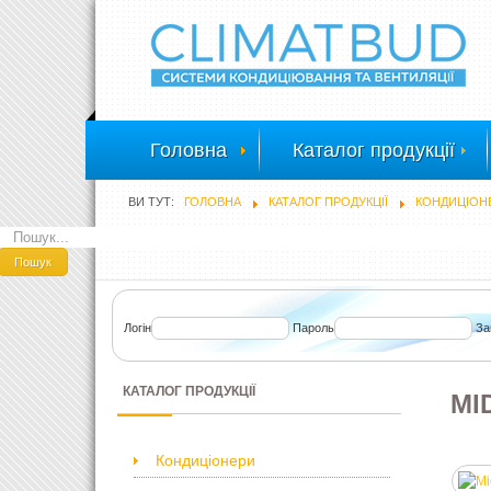
Головна
Каталог продукції
ВИ ТУТ:
ГОЛОВНА
КАТАЛОГ ПРОДУКЦІЇ
КОНДИЦІОН
ПОШУК
Пошук
Логін
Пароль
За
КАТАЛОГ ПРОДУКЦІЇ
MI
Кондиціонери