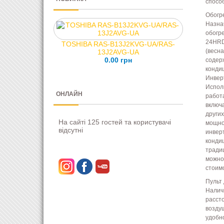
спосо
Обогр
Назна
обогр
24HRD
TOSHIBA RAS-B13J2KVG-UA/RAS-
(весна
13J2AVG-UA
0.00 грн
содер
конди
Инвер
Испол
ОНЛАЙН
работ
включ
други
На сайті 125 гостей та користувачі
мощно
відсутні
инвер
конди
тради
можно
стоим
Пульт
Налич
расст
возду
удобн