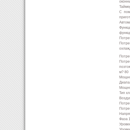
оконны
Тайме
С пом
приго
Автом
Функц
функци
Потре
Потре
охлаж
Потре
Потре
поэто
м? 80
Мощно
Диапа
Мощно
Тип хл
Возду
Потре
Потре
Напря
Фаза 
Уровен
Уровен