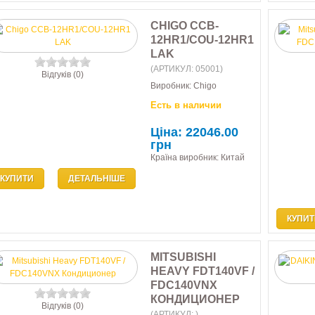
CHIGO CCB-
12HR1/COU-12HR1
LAK
(АРТИКУЛ:
05001
)
Відгуків (0)
Виробник:
Chigo
Есть в наличии
Ціна:
22046.00
грн
Країна виробник: Китай
КУПИТИ
ДЕТАЛЬНІШЕ
КУПИТ
MITSUBISHI
HEAVY FDT140VF /
FDC140VNX
КОНДИЦИОНЕР
Відгуків (0)
(АРТИКУЛ:
)