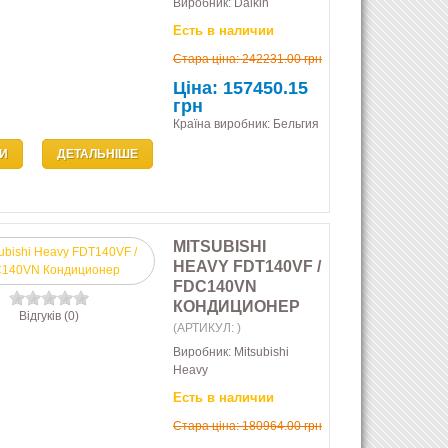
Виробник:
Daikin
Есть в наличии
Стара ціна:
242231.00 грн
Ціна:
157450.15
грн
Країна виробник: Бельгия
И
ДЕТАЛЬНІШЕ
MITSUBISHI
HEAVY FDT140VF /
FDC140VN
КОНДИЦИОНЕР
Відгуків (0)
(АРТИКУЛ:
)
Виробник:
Mitsubishi
Heavy
Есть в наличии
Стара ціна:
180964.00 грн