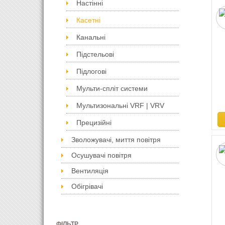
Настінні
Касетні
Канальні
Підстельові
Підлогові
Мульти-спліт системи
Мультизональні VRF | VRV
Прецизійні
Зволожувачі, миття повітря
Осушувачі повітря
Вентиляція
Обігрівачі
ФІЛЬТР