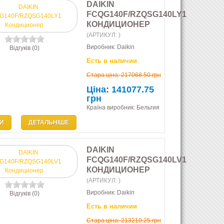
DAIKIN
FCQG140F/RZQSG140LY1
КОНДИЦИОНЕР
(АРТИКУЛ:
)
Виробник:
Daikin
Відгуків (0)
Есть в наличии
Стара ціна:
217068.50 грн
Ціна:
141077.75
грн
Країна виробник: Бельгия
И
ДЕТАЛЬНІШЕ
DAIKIN
FCQG140F/RZQSG140LV1
КОНДИЦИОНЕР
(АРТИКУЛ:
)
Виробник:
Daikin
Відгуків (0)
Есть в наличии
Стара ціна:
213210.25 грн