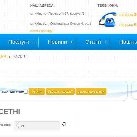
НАШ АДРЕСА:
ТЕЛЕФОНИ:
м. Київ, пр. Перемоги 67, корпус N
3
+38 (068)
м. Київ, вул. Олександра Олеся 4, оф1
5
+38 (044)
схема проїзду
Послуги
Новини
Статті
Наші к
ЕРИ
КАСЕТНІ
пам'ятати мене
Забули пароль?
Зареєструватися
СЕТНІ
ування: