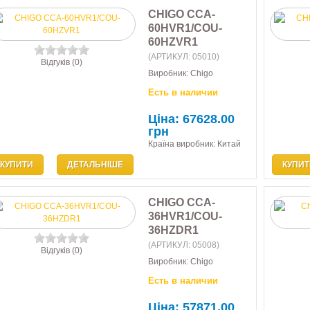
CHIGO CCA-
60HVR1/COU-
60HZVR1
(АРТИКУЛ:
05010
)
Відгуків (0)
Виробник:
Chigo
Есть в наличии
Ціна:
67628.00
грн
Країна виробник: Китай
КУПИТИ
ДЕТАЛЬНІШЕ
КУПИТ
CHIGO CCA-
36HVR1/COU-
36HZDR1
(АРТИКУЛ:
05008
)
Відгуків (0)
Виробник:
Chigo
Есть в наличии
Ціна:
57871.00