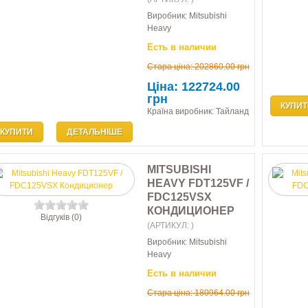
Виробник:
Mitsubishi
Heavy
Есть в наличии
Стара ціна:
202860.00 грн
Ціна:
122724.00
грн
КУПИТ
Країна виробник: Тайланд
КУПИТИ
ДЕТАЛЬНІШЕ
MITSUBISHI
HEAVY FDT125VF /
FDC125VSX
КОНДИЦИОНЕР
Відгуків (0)
(АРТИКУЛ:
)
Виробник:
Mitsubishi
Heavy
Есть в наличии
Стара ціна:
180964.00 грн