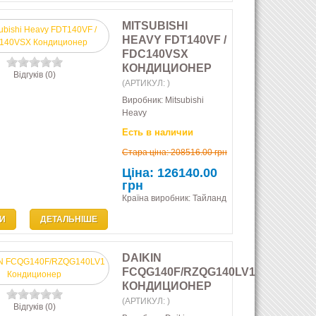
MITSUBISHI
HEAVY FDT140VF /
FDC140VSX
КОНДИЦИОНЕР
Відгуків (0)
(АРТИКУЛ:
)
Виробник:
Mitsubishi
Heavy
Есть в наличии
Стара ціна:
208516.00 грн
Ціна:
126140.00
грн
Країна виробник: Тайланд
И
ДЕТАЛЬНІШЕ
DAIKIN
FCQG140F/RZQG140LV1
КОНДИЦИОНЕР
(АРТИКУЛ:
)
Відгуків (0)