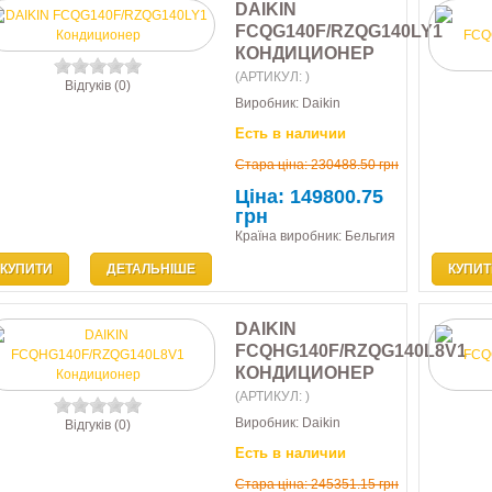
DAIKIN
FCQG140F/RZQG140LY1
КОНДИЦИОНЕР
(АРТИКУЛ:
)
Відгуків (0)
Виробник:
Daikin
Есть в наличии
Стара ціна:
230488.50 грн
Ціна:
149800.75
грн
Країна виробник: Бельгия
КУПИТИ
ДЕТАЛЬНІШЕ
КУПИТ
DAIKIN
FCQHG140F/RZQG140L8V1
КОНДИЦИОНЕР
(АРТИКУЛ:
)
Виробник:
Daikin
Відгуків (0)
Есть в наличии
Стара ціна:
245351.15 грн