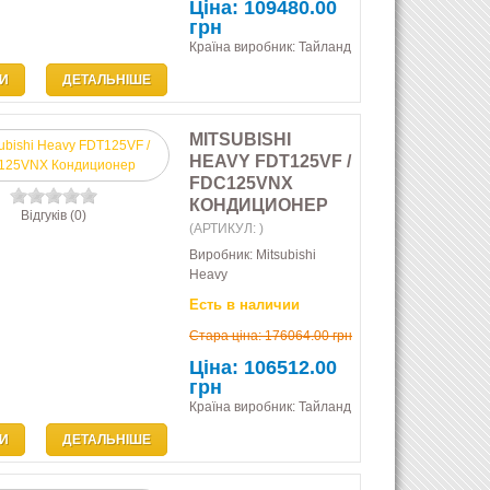
Ціна:
109480.00
грн
Країна виробник: Тайланд
И
ДЕТАЛЬНІШЕ
MITSUBISHI
HEAVY FDT125VF /
FDC125VNX
КОНДИЦИОНЕР
Відгуків (0)
(АРТИКУЛ:
)
Виробник:
Mitsubishi
Heavy
Есть в наличии
Стара ціна:
176064.00 грн
Ціна:
106512.00
грн
Країна виробник: Тайланд
И
ДЕТАЛЬНІШЕ