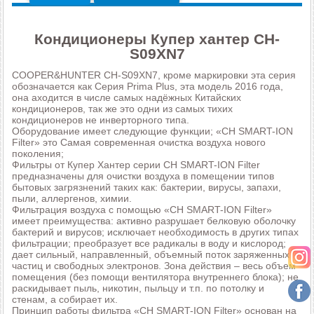
Кондиционеры Купер хантер CH-
S09XN7
COOPER&HUNTER CH-S09XN7, кроме маркировки эта серия
обозначается как Серия Prima Plus, эта модель 2016 года,
она аходится в числе самых надёжных Китайских
кондиционеров, так же это одни из самых тихих
кондиционеров не инверторного типа.
Оборудование имеет следующие функции; «CH SMART-ION
Filter» это Самая современная очистка воздуха нового
поколения;
Фильтры от Купер Хантер серии CH SMART-ION Filter
предназначены для очистки воздуха в помещении типов
бытовых загрязнений таких как: бактерии, вирусы, запахи,
пыли, аллергенов, химии.
Фильтрация воздуха с помощью «CH SMART-ION Filter»
имеет преимущества: активно разрушает белковую оболочку
бактерий и вирусов; исключает необходимость в других типах
фильтрации; преобразует все радикалы в воду и кислород;
дает сильный, направленный, объемный поток заряженных
частиц и свободных электронов. Зона действия – весь объем
помещения (без помощи вентилятора внутреннего блока); не
раскидывает пыль, никотин, пыльцу и т.п. по потолку и
стенам, а собирает их.
Принцип работы фильтра «CH SMART-ION Filter» основан на