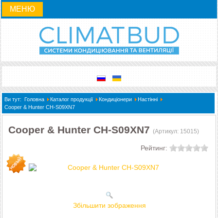
МЕНЮ
Ви тут:
Головна
Каталог продукції
Кондиціонери
Настінні
Cooper & Hunter СH-S09XN7
Cooper & Hunter СH-S09XN7
(Артикул:
15015
)
Рейтинг:
Збільшити зображення