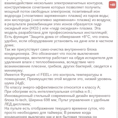
взаимодействии нескольких электромагнитных контуров,
конструктивное сочетание которых позволяет получить:
мощный поток свободных электронов; позитивный ион
водорода («позитивно заряженная» плазма) из паров воды;
ион кислорода («негативно заряженная» плазма) из воздуха;
в результате рекомбинации этих ионов образуется гидр
оксидный ион (HO2-) или «гидр оксидная» плазма. Эта
модель разработана для профессиональных инсталляций;
Есть функция "Защита дома от обмерзания +8°C, что очень
удобно, если оборудование установить на даче или в частном
доме;
Так же присутствует само-очистка внутреннего блока
кондиционера. Это обозначает что после выключения
кондиционера, вентилятор работает на обдув испарителя для
удаления влаги с теплообменника, вследствие чего
возникновение плесени, грибков, других бактерий, сводится к
минимуму;
Имеется Функция «I FEEL» это контроль температуры в
помещении; Преимущество этой модели это, низкий уровень
шума 24дБ;
По классу энерго-эффективности относится к классу А;
При обогреве есть интеллектуальная оттайка н.б.;
Инновационный стильный современный дизайн внутреннего
блока hi-tech, Ширина 698 мм; Пульт управления с удобным
ЛЕД дисплеем;
На пульте есть отображение текущего времени суток, что
просто необходимо для таймера; В режиме когда
кондиционер выключен как и вся бытовая техника он