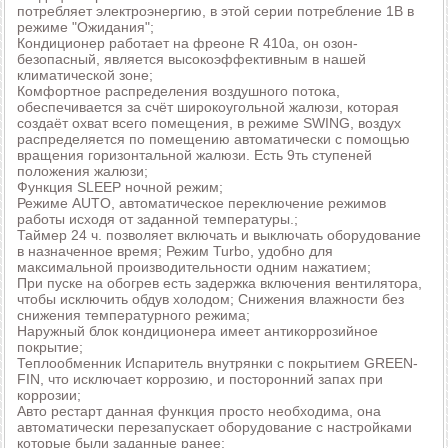
потребляет электроэнергию, в этой серии потребление 1В в
режиме "Ожидания";
Кондиционер работает на фреоне R 410а, он озон-
безопасный, является высокоэффективным в нашей
климатической зоне;
Комфортное распределения воздушного потока,
обеспечивается за счёт широкоугольной жалюзи, которая
создаёт охват всего помещения, в режиме SWING, воздух
распределяется по помещению автоматически с помощью
вращения горизонтальной жалюзи. Есть 9ть ступеней
положения жалюзи;
Функция SLЕЕР ночной режим;
Режиме AUTO, автоматическое переключение режимов
работы исходя от заданной температуры.;
Таймер 24 ч. позволяет включать и выключать оборудование
в назначенное время; Режим Turbo, удобно для
максимальной производительности одним нажатием;
При пуске на обогрев есть задержка включения вентилятора,
чтобы исключить обдув холодом; Снижения влажности без
снижения температурного режима;
Наружный блок кондиционера имеет антикоррозийное
покрытие;
Теплообменник Испаритель внутрянки с покрытием GREEN-
FIN, что исключает коррозию, и посторонний запах при
коррозии;
Авто рестарт данная функция просто необходима, она
автоматически перезапускает оборудование с настройками
которые были заданные ранее;