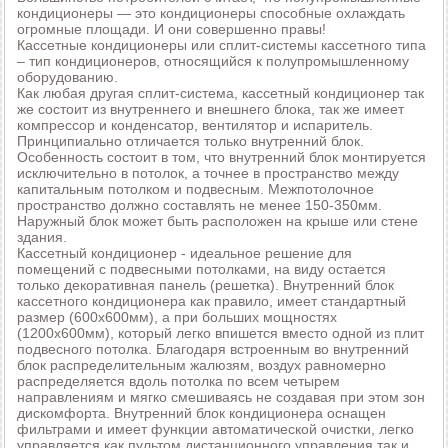
кондиционеры — это кондиционеры способные охлаждать
огромные площади. И они совершенно правы!
Кассетные кондиционеры или сплит-системы кассетного типа
– тип кондиционеров, относящийся к полупромышленному
оборудованию.
Как любая другая сплит-система, кассетный кондиционер так
же состоит из внутреннего и внешнего блока, так же имеет
компрессор и конденсатор, вентилятор и испаритель.
Принципиально отличается только внутренний блок.
Особенность состоит в том, что внутренний блок монтируется
исключительно в потолок, а точнее в пространство между
капитальным потолком и подвесным. Межпотолочное
пространство должно составлять не менее 150-350мм.
Наружный блок может быть расположен на крыше или стене
здания.
Кассетный кондиционер - идеальное решение для
помещений с подвесными потолками, на виду остается
только декоративная панель (решетка). Внутренний блок
кассетного кондиционера как правило, имеет стандартный
размер (600х600мм), а при больших мощностях
(1200х600мм), который легко впишется вместо одной из плит
подвесного потолка. Благодаря встроенным во внутренний
блок распределительным жалюзям, воздух равномерно
распределяется вдоль потолка по всем четырем
направлениям и мягко смешиваясь не создавая при этом зон
дискомфорта. Внутренний блок кондиционера оснащен
фильтрами и имеет функции автоматической очистки, легко
управляется как пультом дистанционного управления так и