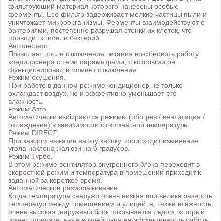
фильтрующий материал которого нанесены особые
ферменты. Есо фильтр задерживает мелкие частицы пыли и
уничтожает микроорганизмы. Ферменты взаимодействуют с
бактериями, постепенно разрушая стенки их клеток, что
приводит к гибели бактерий.
Авторестарт.
Позволяет после отключения питания возобновить работу
кондиционера с теми параметрами, с которыми он
функционировал в момент отключения.
Режим осушения.
При работе в данном режиме кондиционер не только
охлаждает воздух, но и эффективно уменьшает его
влажность.
Режим Авто.
Автоматически выбираются режимы (обогрев / вентиляция /
охлаждение) в зависимости от комнатной температуры.
Режим DIRECT.
При каждом нажатии на эту кнопку происходит изменение
угола наклона жалюзи на 6 градусов.
Режим Турбо.
В этом режиме вентилятор внутреннего блока переходит в
скоростной режим и температура в помещении приходит к
заданной за короткое время.
Автоматическое размораживание.
Когда температура снаружи очень низкая или велика разность
температур между помещением и улицей, а, также влажность
очень высокая, наружный блок покрывается льдом, который
имеет отрицательные воздействия на эффективность работы