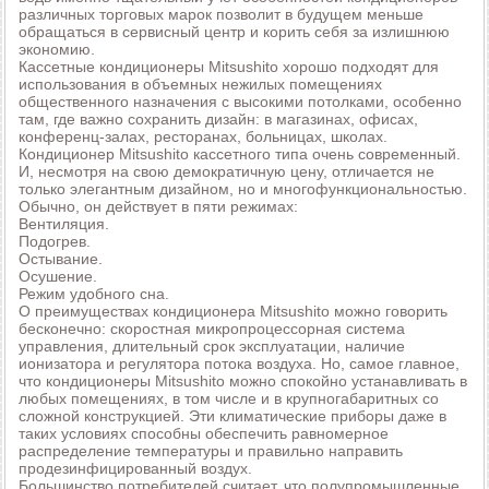
различных торговых марок позволит в будущем меньше
обращаться в сервисный центр и корить себя за излишнюю
экономию.
Кассетные кондиционеры Mitsushito хорошо подходят для
использования в объемных нежилых помещениях
общественного назначения с высокими потолками, особенно
там, где важно сохранить дизайн: в магазинах, офисах,
конференц-залах, ресторанах, больницах, школах.
Кондиционер Mitsushito кассетного типа очень современный.
И, несмотря на свою демократичную цену, отличается не
только элегантным дизайном, но и многофункциональностью.
Обычно, он действует в пяти режимах:
Вентиляция.
Подогрев.
Остывание.
Осушение.
Режим удобного сна.
О преимуществах кондиционера Mitsushito можно говорить
бесконечно: скоростная микропроцессорная система
управления, длительный срок эксплуатации, наличие
ионизатора и регулятора потока воздуха. Но, самое главное,
что кондиционеры Mitsushito можно спокойно устанавливать в
любых помещениях, в том числе и в крупногабаритных со
сложной конструкцией. Эти климатические приборы даже в
таких условиях способны обеспечить равномерное
распределение температуры и правильно направить
продезинфицированный воздух.
Большинство потребителей считает, что полупромышленные