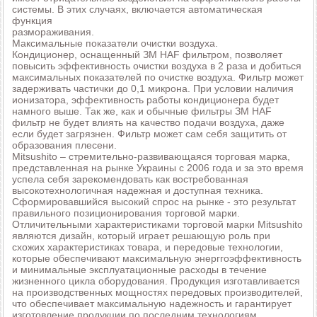
системы. В этих случаях, включается автоматическая
функция
размораживания.
Максимальные показатели очистки воздуха.
Кондиционер, оснащенный ЗМ НАF фильтром, позволяет
повысить эффективность очистки воздуха в 2 раза и добиться
максимальных показателей по очистке воздуха. Фильтр может
задерживать частички до 0,1 микрона. При условии наличия
ионизатора, эффективность работы кондиционера будет
намного выше. Так же, как и обычные фильтры ЗМ НАF
фильтр не будет влиять на качество подачи воздуха, даже
если будет загрязнен. Фильтр может сам себя защитить от
образования плесени.
Mitsushito – стремительно-развивающаяся торговая марка,
представленная на рынке Украины с 2006 года и за это время
успела себя зарекомендовать как востребованная
высокотехнологичная надежная и доступная техника.
Сформировавшийся высокий спрос на рынке - это результат
правильного позиционирования торговой марки.
Отличительными характеристиками торговой марки Mitsushito
являются дизайн, который играет решающую роль при
схожих характеристиках товара, и передовые технологии,
которые обеспечивают максимальную энерггоэффективность
и минимальные эксплуатационные расходы в течение
жизненного цикла оборудования. Продукция изготавливается
на производственных мощностях передовых производителей,
что обеспечивает максимальную надежность и гарантирует
изготовление продукции по последним технологиям.