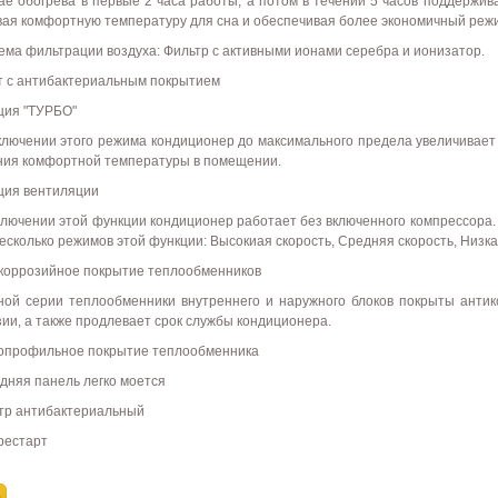
чае обогрева в первые 2 часа работы, а потом в течении 5 часов поддержив
вая комфортную температуру для сна и обеспечивая более экономичный реж
тема фильтрации воздуха: Фильтр с активными ионами серебра и ионизатор.
ьт с антибактериальным покрытием
кция "ТУРБО"
ключении этого режима кондиционер до максимального предела увеличивае
ния комфортной температуры в помещении.
кция вентиляции
ключении этой функции кондиционер работает без включенного компрессора.
есколько режимов этой функции: Высокиая скорость, Средняя скорость, Низкая
икоррозийное покрытие теплообменников
ной серии теплообменники внутреннего и наружного блоков покрыты анти
зии, а также продлевает срок службы кондиционера.
ропрофильное покрытие теплообменника
едняя панель легко моется
ьтр антибактериальный
рестарт