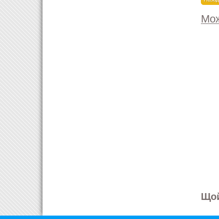
Мож
Щой