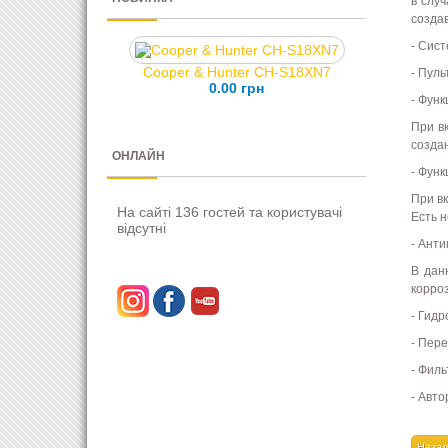
в слу
созда
- Сис
Cooper & Hunter CH-S18XN7
- Пул
0.00 грн
- Фун
При в
созда
ОНЛАЙН
- Фун
При в
На сайті 136 гостей та користувачі
Есть н
відсутні
- Ант
В дан
корро
- Гид
- Пер
- Фил
- Авто