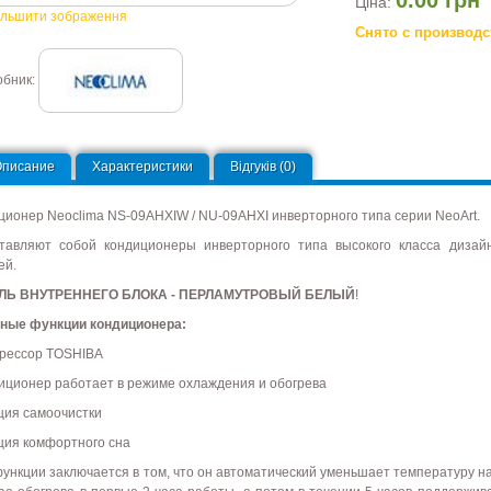
Ціна:
ільшити зображення
Снято с производс
обник:
Описание
Характеристики
Відгуків (0)
ционер Neoclima NS-09AHXIW / NU-09AHXI инверторного типа серии NeoArt.
тавляют собой кондиционеры инверторного типа высокого класса дизай
ей.
ЛЬ ВНУТРЕННЕГО БЛОКА - ПЕРЛАМУТРОВЫЙ БЕЛЫЙ
!
ные функции кондиционера:
прессор TOSHIBA
диционер работает в режиме охлаждения и обогрева
кция самоочистки
кция комфортного сна
ункции заключается в том, что он автоматический уменьшает температуру на 