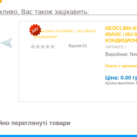
ливо, Вас також зацікавить:
NEOCLIMA N
N
09AHC / NU-
0
КОНДИЦИОН
К
Відгуків (0)
Відгуків (0)
(АРТИКУЛ:
)
(
Виробник:
Ne
В
Снято с произв
С
Ціна:
0.00 г
Ц
Країна виробник: 
Кр
но переглянуті товари