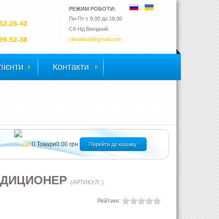
РЕЖИМ РОБОТИ:
Пн-Пт с 9.00 до 18.00
52-28-42
Сб-Нд Вихідний
99-52-38
climatbud@gmail.com
лієнти
Контакти
0
Товари
0.00 грн
Перейти до кошику
ОНДИЦИОНЕР
(АРТИКУЛ:
)
Рейтинг: