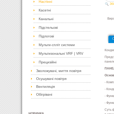
Настінні
Зб
Касетні
Вир
Канальні
Підстельові
Підлогові
Мульти-спліт системи
Конди
Мультизональні VRF | VRV
Предс
панел
Прецизійні
ПАНЕ
Зволожувачі, миття повітря
Основ
Осушувачі повітря
- Ком
Вентиляція
- Кон
Обігрівачі
- Фун
- Фун
Суть ф
НОВИНКА