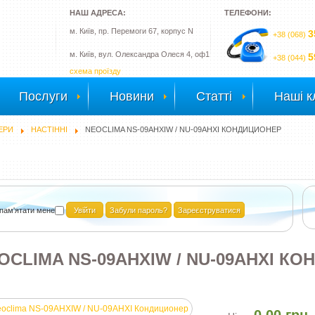
НАШ АДРЕСА:
ТЕЛЕФОНИ:
м. Київ, пр. Перемоги 67, корпус N
3
+38 (068)
м. Київ, вул. Олександра Олеся 4, оф1
5
+38 (044)
схема проїзду
Послуги
Новини
Статті
Наші к
ЕРИ
НАСТІННІ
NEOCLIMA NS-09AHXIW / NU-09AHXI КОНДИЦИОНЕР
пам'ятати мене
Забули пароль?
Зареєструватися
OCLIMA NS-09AHXIW / NU-09AHXI К
0.00 грн