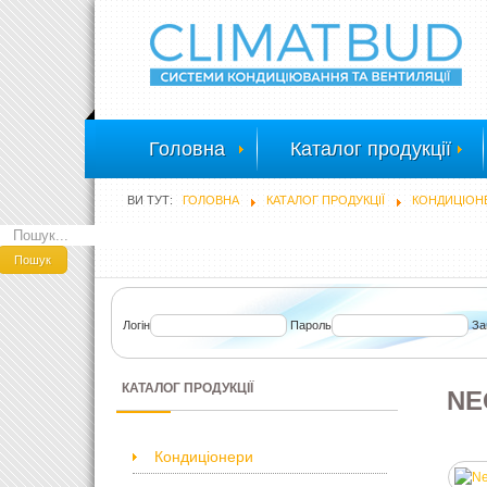
Головна
Каталог продукції
ВИ ТУТ:
ГОЛОВНА
КАТАЛОГ ПРОДУКЦІЇ
КОНДИЦІОН
ПОШУК
Пошук
Логін
Пароль
За
КАТАЛОГ ПРОДУКЦІЇ
NE
Кондиціонери