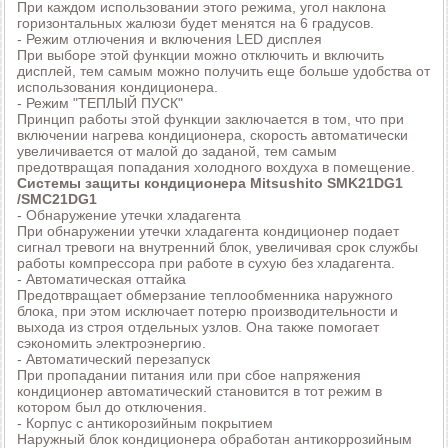
При каждом использовании этого режима, угол наклона
горизонтальных жалюзи будет менятся на 6 градусов.
- Режим отлючения и включения LED дисплея
При выборе этой функции можно отключить и включить
дисплей, тем самым можно получить еще больше удобства от
использования кондиционера.
- Режим "ТЕПЛЫЙ ПУСК"
Принцип работы этой функции заключается в том, что при
включении нагрева кондиционера, скорость автоматически
увеличивается от малой до заданой, тем самым
предотвращая попадания холодного вохдуха в помещение.
Системы защиты кондиционера Mitsushito SMK21DG1
/SMC21DG1
- Обнаружение утечки хладагента
При обнаружении утечки хладагента кондиционер подает
сигнал тревоги на внутренний блок, увеличивая срок службы
работы компрессора при работе в сухую без хладагента.
- Автоматическая оттайка
Предотвращает обмерзание теплообменника наружного
блока, при этом исключает потерю производительности и
выхода из строя отдельных узлов. Она также помогает
сэкономить электроэнергию.
- Автоматический перезапуск
При пропадании питания или при сбое напряжения
кондиционер автоматический становится в тот режим в
котором был до отключения.
- Корпус с антикорозийным покрытием
Наружный блок кондиционера обработан антикоррозийным