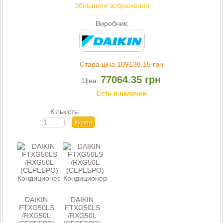
Збільшити зображення
Виробник:
Стара ціна
109138.15 грн
77064.35 грн
Ціна:
Есть в наличии
Кількість:
DAIKIN
DAIKIN
FTXG50LS
FTXG50LS
/RXG50L
/RXG50L