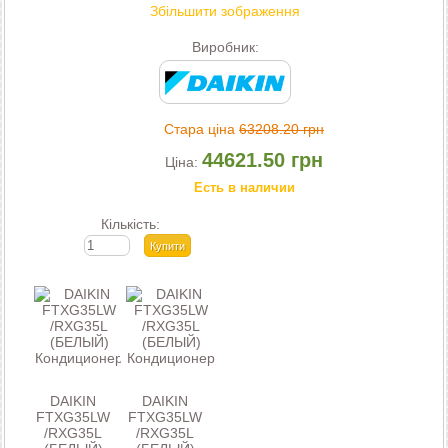
Збільшити зображення
Виробник:
Стара ціна
63208.20 грн
44621.50 грн
Ціна:
Есть в наличии
Кількість:
DAIKIN
DAIKIN
FTXG35LW
FTXG35LW
/RXG35L
/RXG35L