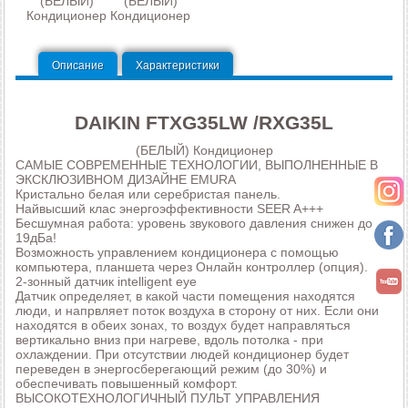
(БЕЛЫЙ)
(БЕЛЫЙ)
Кондиционер
Кондиционер
Описание
Характеристики
DAIKIN FTXG35LW /RXG35L
(БЕЛЫЙ) Кондиционер
САМЫЕ СОВРЕМЕННЫЕ ТЕХНОЛОГИИ, ВЫПОЛНЕННЫЕ В
ЭКСКЛЮЗИВНОМ ДИЗАЙНЕ EMURA
Кристально белая или серебристая панель.
Найвысший клас энергоэффективности SEER A+++
Бесшумная работа: уровень звукового давления снижен до
19дБа!
Возможность управлением кондиционера с помощью
компьютера, планшета через Онлайн контроллер (опция).
2-зонный датчик intelligent eye
Датчик определяет, в какой части помещения находятся
люди, и напрвляет поток воздуха в сторону от них. Если они
находятся в обеих зонах, то воздух будет направляться
вертикально вниз при нагреве, вдоль потолка - при
охлаждении. При отсутствии людей кондиционер будет
переведен в энергосберегающий режим (до 30%) и
обеспечивать повышенный комфорт.
ВЫСОКОТЕХНОЛОГИЧНЫЙ ПУЛЬТ УПРАВЛЕНИЯ