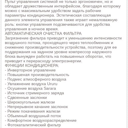
Пульт управления системой не только эргономичен, но и
обладает дружественным интерфейсом, благодаря которому
можно с максимальным удобством задать рабочие
параметры кондиционера. Эстетическая составляющая
данного элемента управления также играет немаловажную
роль: кнопки управления подсвечиваются для удобства
управления в ночное время.
АВТОМАТИЧЕСКАЯ ОЧИСТКА ФИЛЬТРА
Загрязнение фильтра приводит к уменьшению интенсивности
воздушного потока, проходящего через теплообменник и
снижению производительности устройства, поэтому для ее
поддержания на заднном уровне компрессор наружного
блока вынужден работать на повышенных оборотах, что
приводит к перерасходу электроэнергии.
ФУНКЦИИ КОНДИЦИОНЕРА:
- Инверторное управление
- Повышеная производительность
- Подмес атмосферного воздуха
- Увлажнение воздуха Ururu
- Осушение воздуха Sarara
- Источник стримерного заряда
- Сдвоенные заслонки
- Широкоугольные жалюзи
- Непрерывное качание заслонок
- Режим покачивания жалюзи
- Обьемный воздушный поток
- Комфортное воздухораспределение
- Фотокаталитический фильтр