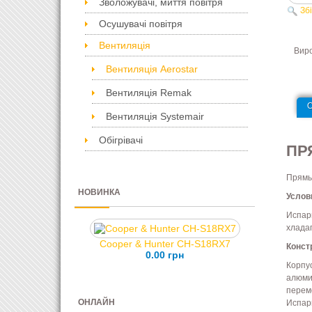
Зволожувачі, миття повітря
Зб
Осушувачі повітря
Вентиляція
Вир
Вентиляція Aerostar
Вентиляція Remak
Вентиляція Systemair
Обігрівачі
ПР
Прямы
НОВИНКА
Услов
Испар
хлада
Cooper & Hunter CH-S18RX7
Конст
0.00 грн
Корпу
алюми
перем
ОНЛАЙН
Испар