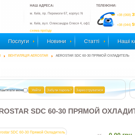
НАШ АДРЕСА:
ТЕЛЕФОНИ:
м. Київ, пр. Перемоги 67, корпус N
3
+38 (068)
м. Київ, вул. Олександра Олеся 4, оф1
5
+38 (044)
схема проїзду
Послуги
Новини
Статті
Наші к
Я
ВЕНТИЛЯЦІЯ AEROSTAR
AEROSTAR SDC 60-30 ПРЯМОЙ ОХЛАДИТЕЛЬ
пам'ятати мене
Забули пароль?
Зареєструватися
ROSTAR SDC 60-30 ПРЯМОЙ ОХЛАД
0.00 грн