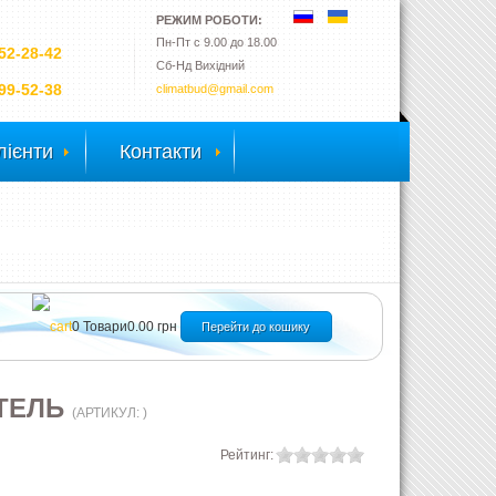
РЕЖИМ РОБОТИ:
Пн-Пт с 9.00 до 18.00
52-28-42
Сб-Нд Вихідний
99-52-38
climatbud@gmail.com
лієнти
Контакти
0
Товари
0.00 грн
Перейти до кошику
ИТЕЛЬ
(АРТИКУЛ:
)
Рейтинг: