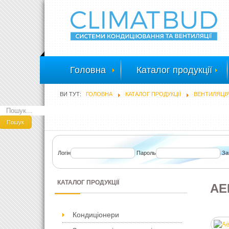
Головна
Каталог продукції
ВИ ТУТ:
ГОЛОВНА
КАТАЛОГ ПРОДУКЦІЇ
ВЕНТИЛЯЦІ
ПОШУК
Пошук
Логін
Пароль
За
КАТАЛОГ ПРОДУКЦІЇ
AE
Кондиціонери