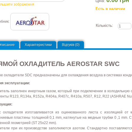
Ціна:
ільшити зображення
Есть в наличии
обник:
Кількість:
Описание
Характеристики
Відгуків (0)
ЯМОЙ ОХЛАДИТЕЛЬ AEROSTAR SWС
е охладители SDC предназначены для охлаждения воздуха в системах конд
ия эксплуатации:
итель заполнен инертным газом, который при подключении в холодильную с
генты R123, R134a, R152a, R404a, R407c, R410a, R507, R12, R22 (ASHRAE Nu
рукция:
с охладителя изготавливается из оцинкованного листа с изоляцией от 
ниевые пластины толщиной 0,1 mm, натянутые на медные трубки 0 ,1 mm. 
енной геометрией (ST 25x22 mm).
ители при их производстве заполняются азотом. Стандартно поставляютс