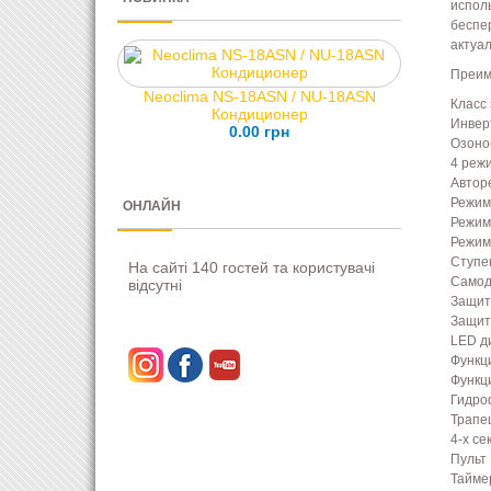
испол
беспе
актуа
Преим
Neoclima NS-18ASN / NU-18ASN
Класс
Кондиционер
Инвер
0.00 грн
Озоно
4 реж
Автор
Режим
ОНЛАЙН
Режим
Режим
Ступе
На сайті 140 гостей та користувачі
Самод
відсутні
Защит
Защит
LED д
Функци
Функци
Гидро
Трапе
4-х с
Пульт
Тайме