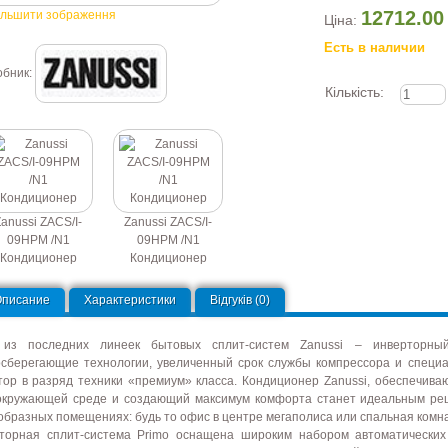
12712.00
ільшити зображення
Ціна:
Есть в наличии
обник:
Кількість:
anussi ZACS/I-
Zanussi ZACS/I-
09HPM /N1
09HPM /N1
Кондиционер
Кондиционер
Описание
Характеристики
Відгуків (0)
из последних линеек бытовых сплит-систем Zanussi – инверторный
осберегающие технологии, увеличенный срок службы компрессора и специ
тор в разряд техники «премиум» класса. Кондиционер Zanussi, обеспечив
окружающей среде и создающий максимум комфорта станет идеальным реш
образных помещениях: будь то офис в центре мегаполиса или спальная комна
торная сплит-система Primo оснащена широким набором автоматических