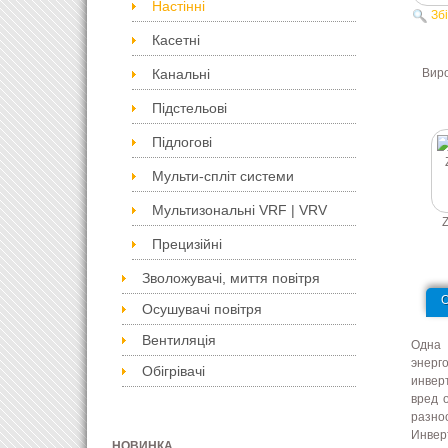
Настінні
Зб
Касетні
Вир
Канальні
Підстельові
Підлогові
Мульти-спліт системи
Мультизональні VRF | VRV
Z
Прецизійні
Зволожувачі, миття повітря
Осушувачі повітря
Вентиляція
Одна 
энерг
Обігрівачі
инвер
вред 
разно
Инвер
НОВИНКА