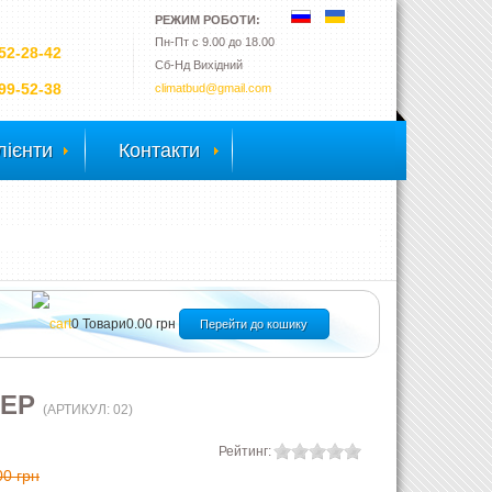
РЕЖИМ РОБОТИ:
Пн-Пт с 9.00 до 18.00
52-28-42
Сб-Нд Вихідний
99-52-38
climatbud@gmail.com
лієнти
Контакти
0
Товари
0.00 грн
Перейти до кошику
НЕР
(АРТИКУЛ:
02
)
Рейтинг:
00 грн