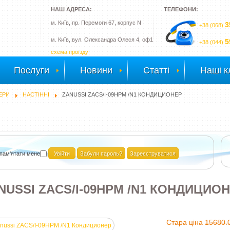
НАШ АДРЕСА:
ТЕЛЕФОНИ:
м. Київ, пр. Перемоги 67, корпус N
3
+38 (068)
м. Київ, вул. Олександра Олеся 4, оф1
5
+38 (044)
схема проїзду
Послуги
Новини
Статті
Наші к
ЕРИ
НАСТІННІ
ZANUSSI ZACS/I-09HPM /N1 КОНДИЦИОНЕР
пам'ятати мене
Забули пароль?
Зареєструватися
NUSSI ZACS/I-09HPM /N1 КОНДИЦИО
Стара ціна
15680.