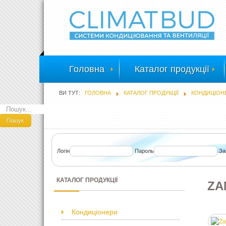
Головна
Каталог продукції
ВИ ТУТ:
ГОЛОВНА
КАТАЛОГ ПРОДУКЦІЇ
КОНДИЦІОН
ПОШУК
Пошук
Логін
Пароль
За
КАТАЛОГ ПРОДУКЦІЇ
ZA
Кондиціонери