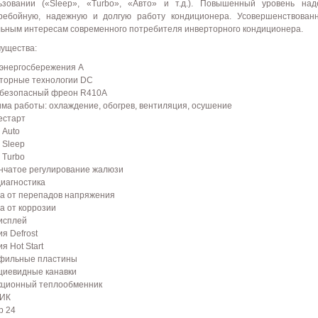
ьзовании («Sleep», «Turbo», «Авто» и т.д.). Повышенный уровень на
ребойную, надежную и долгую работу кондиционера. Усовершенствованна
льным интересам современного потребителя инверторного кондиционера.
ущества:
 энергосбережения А
торные технологии DC
безопасный фреон R410A
има работы: охлаждение, обогрев, вентиляция, осушение
естарт
 Auto
 Sleep
 Turbo
нчатое регулирование жалюзи
иагностика
а от перепадов напряжения
а от коррозии
исплей
я Defrost
я Hot Start
фильные пластины
циевидные канавки
екционный теплообменник
 ИК
р 24