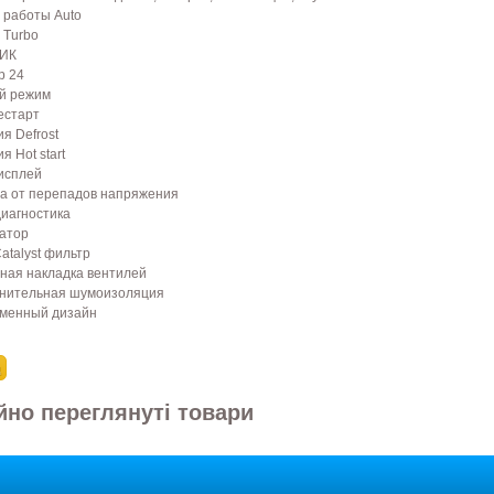
 работы Auto
 Turbo
 ИК
р 24
й режим
естарт
я Defrost
я Hot start
исплей
а от перепадов напряжения
иагностика
атор
atalyst фильтр
ная накладка вентилей
нительная шумоизоляция
менный дизайн
но переглянуті товари