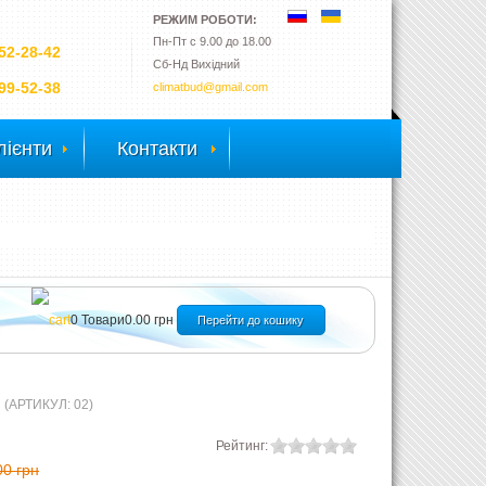
РЕЖИМ РОБОТИ:
Пн-Пт с 9.00 до 18.00
52-28-42
Сб-Нд Вихідний
99-52-38
climatbud@gmail.com
лієнти
Контакти
0
Товари
0.00 грн
Перейти до кошику
Р
(АРТИКУЛ:
02
)
Рейтинг:
00 грн