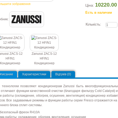
10220.00
ільшити зображення
Ціна:
Есть в наличии
обник:
Кількість:
anussi ZACS-12
Zanussi ZACS-12
HF/N1
HF/N1
Кондиционер
Кондиционер
Описание
Характеристики
Відгуків (0)
 технологии позволяют кондиционерам Zanussi быть многофункциональны
o отличают функции качественной очистки (благодаря фильтру Cold Catalyst)
е работы (охлаждение, обогрев, осушение, вентиляция) кондиционер избави
усов. Все задаваемые режимы и функции работы серии Fresco отражаются на
еннего блока сплит-системы.
безопасный фреон R410A
има работы: охлаждение, обогрев, вентиляция, осушение