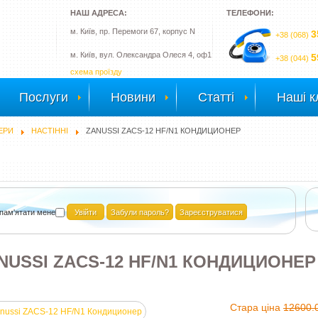
НАШ АДРЕСА:
ТЕЛЕФОНИ:
м. Київ, пр. Перемоги 67, корпус N
3
+38 (068)
м. Київ, вул. Олександра Олеся 4, оф1
5
+38 (044)
схема проїзду
Послуги
Новини
Статті
Наші к
ЕРИ
НАСТІННІ
ZANUSSI ZACS-12 HF/N1 КОНДИЦИОНЕР
пам'ятати мене
Забули пароль?
Зареєструватися
NUSSI ZACS-12 HF/N1 КОНДИЦИОНЕ
Стара ціна
12600.