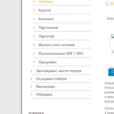
Настінні
Зб
Касетні
Вир
Канальні
Підстельові
Підлогові
Мульти-спліт системи
Z
Мультизональні VRF | VRV
Прецизійні
Зволожувачі, миття повітря
Осушувачі повітря
Новые
Вентиляція
Fresc
режим
Обігрівачі
и вир
внутр
Озоно
4 реж
НОВИНКА