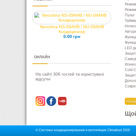
Режим
Режим
Пульт
Тайме
Ночно
Neoclima NS-09AHB / NU-09AHB
Кондиционер
Автор
0.00 грн
Функци
Функци
LED д
Защит
ОНЛАЙН
Самод
Иониз
Cold-C
На сайті 306 гостей та користувачі
Защит
відсутні
Допол
Совре
Щой
© Системы кондиционирования и вентиляции Climatbud 2026