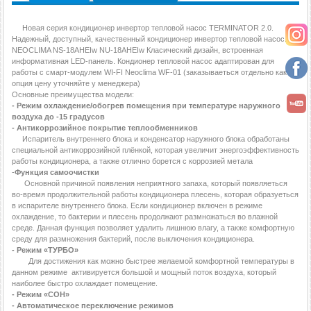
Новая серия кондиционер инвертор тепловой насос TERMINATOR 2.0.
Надежный, доступный, качественный кондиционер инвертор тепловой насос.
NEOCLIMA NS-18AHEIw NU-18AHEIw Класический дизайн, встроенная
информативная LED-панель. Кондионер тепловой насос адаптирован для
работы с смарт-модулем WI-FI Neoclima WF-01 (заказываеться отдельно как
опция цену уточняйте у менеджера)
Основные преимущества модели:
- Режим охлаждение/обогрев помещения при температуре наружного
воздуха до -15 градусов
- Антикоррозийное покрытие теплообменников
Испаритель внутреннего блока и конденсатор наружного блока обработаны
специальной антикоррозийной плёнкой, которая увеличит энергоэффективность
работы кондиционера, а также отлично борется с коррозией метала
-
Функция самоочистки
Основной причиной появления неприятного запаха, который появляеться
во-время продолжительной работы кондиционера плесень, которая образуеться
в испарителе внутреннего блока. Если кондиционер включен в режиме
охлаждение, то бактерии и плесень продолжают размножаться во влажной
среде. Данная функция позволяет удалить лишнюю влагу, а также комфортную
среду для размножения бактерий, после выключения кондиционера.
- Режим «ТУРБО»
Для достижения как можно быстрее желаемой комфортной температуры в
данном режиме активируется большой и мощный поток воздуха, который
наиболее быстро охлаждает помещение.
- Режим «СОН»
- Автоматическое переключение режимов