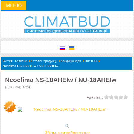
МЕНЮ
Ви тут:
Головна
Каталог продукції
Кондиціонери
Настінні
Neoclima NS-18AHEIw / NU-18AHEIw
Neoclima NS-18AHEIw / NU-18AHEIw
(Артикул:
0254
)
Рейтинг:
Збільшити зображення