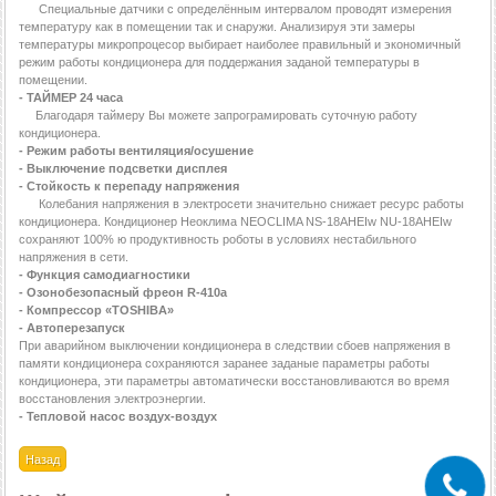
Специальные датчики с определённым интервалом проводят измерения
температуру как в помещении так и снаружи. Анализируя эти замеры
температуры микропроцесор выбирает наиболее правильный и экономичный
режим работы кондиционера для поддержания заданой температуры в
помещении.
- ТАЙМЕР 24 часа
Благодаря таймеру Вы можете запрограмировать суточную работу
кондиционера.
- Режим работы вентиляция/осушение
- Выключение подсветки дисплея
- Стойкость к перепаду напряжения
Колебания напряжения в электросети значительно снижает ресурс работы
кондиционера. Кондиционер Неоклима NEOCLIMA NS-18AHEIw NU-18AHEIw
сохраняют 100% ю продуктивность роботы в условиях нестабильного
напряжения в сети.
- Функция самодиагностики
- Озонобезопасный фреон R-410a
- Компрессор «TOSHIBA»
- Автоперезапуск
При аварийном выключении кондиционера в следствии сбоев напряжения в
памяти кондиционера сохраняются заранее заданые параметры работы
кондиционера, эти параметры автоматически восстановливаются во время
восстановления электроэнергии.
- Тепловой насос воздух-воздух