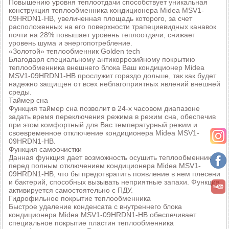
Повышению уровня теплоотдачи способствует уникальная
конструкция теплообменника кондиционера Midea MSV1-
09HRDN1-HB, увеличенная площадь которого, за счет
расположенных на его поверхности трапециевидных канавок
почти на 28% повышает уровень теплоотдачи, снижает
уровень шума и энергопотребление.
«Золотой» теплообменник Golden tech
Благодаря специальному антикоррозийному покрытию
теплообменника внешнего блока Ваш кондиционер Midea
MSV1-09HRDN1-HB прослужит гораздо дольше, так как будет
надежно защищен от всех неблагоприятных явлений внешней
среды.
Таймер сна
Функция таймер сна позволит в 24-х часовом диапазоне
задать время переключения режима в режим сна, обеспечив
при этом комфортный для Вас температурный режим и
своевременное отключение кондиционера Midea MSV1-
09HRDN1-HB.
Функция самоочистки
Данная функция дает возможность осушить теплообменник
перед полным отключением кондиционера Midea MSV1-
09HRDN1-HB, что бы предотвратить появление в нем плесени
и бактерий, способных вызывать неприятные запахи. Функция
активируется самостоятельно с ПДУ.
Гидрофильное покрытие теплообменника
Быстрое удаление конденсата с внутреннего блока
кондиционера Midea MSV1-09HRDN1-HB обеспечивает
специальное покрытие пластин теплообменника