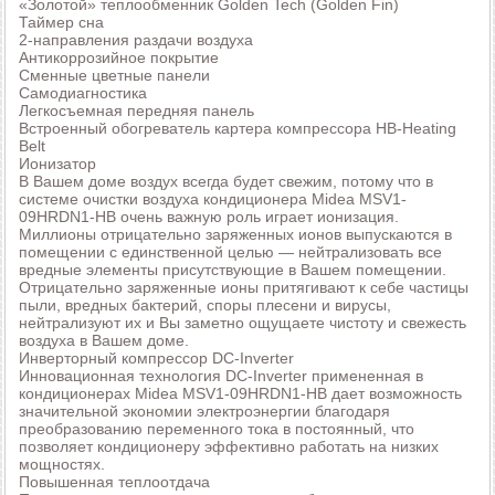
«Золотой» теплообменник Golden Tech (Golden Fin)
Таймер сна
2-направления раздачи воздуха
Антикоррозийное покрытие
Сменные цветные панели
Самодиагностика
Легкосъемная передняя панель
Встроенный обогреватель картера компрессора HB-Heating
Belt
Ионизатор
В Вашем доме воздух всегда будет свежим, потому что в
системе очистки воздуха кондиционера Midea MSV1-
09HRDN1-HB очень важную роль играет ионизация.
Миллионы отрицательно заряженных ионов выпускаются в
помещении с единственной целью — нейтрализовать все
вредные элементы присутствующие в Вашем помещении.
Отрицательно заряженные ионы притягивают к себе частицы
пыли, вредных бактерий, споры плесени и вирусы,
нейтрализуют их и Вы заметно ощущаете чистоту и свежесть
воздуха в Вашем доме.
Инверторный компрессор DC-Inverter
Инновационная технология DC-Inverter примененная в
кондиционерах Midea MSV1-09HRDN1-HB дает возможность
значительной экономии электроэнергии благодаря
преобразованию переменного тока в постоянный, что
позволяет кондиционеру эффективно работать на низких
мощностях.
Повышенная теплоотдача