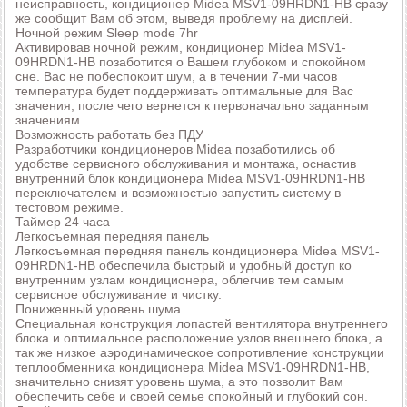
неисправность, кондиционер Midea MSV1-09HRDN1-HB сразу
же сообщит Вам об этом, выведя проблему на дисплей.
Ночной режим Sleep mode 7hr
Активировав ночной режим, кондиционер Midea MSV1-
09HRDN1-HB позаботится о Вашем глубоком и спокойном
сне. Вас не побеспокоит шум, а в течении 7-ми часов
температура будет поддерживать оптимальные для Вас
значения, после чего вернется к первоначально заданным
значениям.
Возможность работать без ПДУ
Разработчики кондиционеров Midea позаботились об
удобстве сервисного обслуживания и монтажа, оснастив
внутренний блок кондиционера Midea MSV1-09HRDN1-HB
переключателем и возможностью запустить систему в
тестовом режиме.
Таймер 24 часа
Легкосъемная передняя панель
Легкосъемная передняя панель кондиционера Midea MSV1-
09HRDN1-HB обеспечила быстрый и удобный доступ ко
внутренним узлам кондиционера, облегчив тем самым
сервисное обслуживание и чистку.
Пониженный уровень шума
Специальная конструкция лопастей вентилятора внутреннего
блока и оптимальное расположение узлов внешнего блока, а
так же низкое аэродинамическое сопротивление конструкции
теплообменника кондиционера Midea MSV1-09HRDN1-HB,
значительно снизят уровень шума, а это позволит Вам
обеспечить себе и своей семье спокойный и глубокий сон.