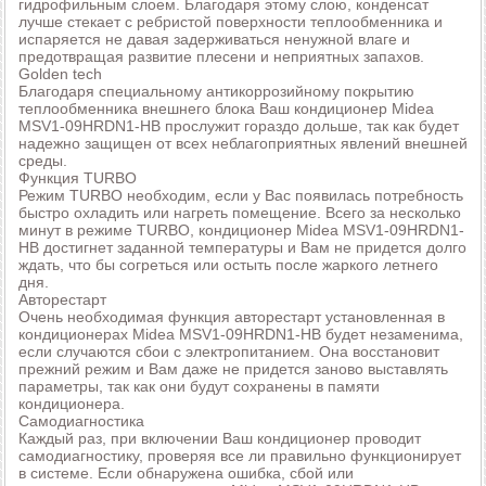
гидрофильным слоем. Благодаря этому слою, конденсат
лучше стекает с ребристой поверхности теплообменника и
испаряется не давая задерживаться ненужной влаге и
предотвращая развитие плесени и неприятных запахов.
Golden tech
Благодаря специальному антикоррозийному покрытию
теплообменника внешнего блока Ваш кондиционер Midea
MSV1-09HRDN1-HB прослужит гораздо дольше, так как будет
надежно защищен от всех неблагоприятных явлений внешней
среды.
Функция TURBO
Режим TURBO необходим, если у Вас появилась потребность
быстро охладить или нагреть помещение. Всего за несколько
минут в режиме TURBO, кондиционер Midea MSV1-09HRDN1-
HB достигнет заданной температуры и Вам не придется долго
ждать, что бы согреться или остыть после жаркого летнего
дня.
Авторестарт
Очень необходимая функция авторестарт установленная в
кондиционерах Midea MSV1-09HRDN1-HB будет незаменима,
если случаются сбои с электропитанием. Она восстановит
прежний режим и Вам даже не придется заново выставлять
параметры, так как они будут сохранены в памяти
кондиционера.
Самодиагностика
Каждый раз, при включении Ваш кондиционер проводит
самодиагностику, проверяя все ли правильно функционирует
в системе. Если обнаружена ошибка, сбой или