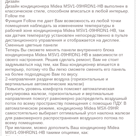
Дизайн
Дизайн кондиционера Midea MSV1-09HRDN1-HB выполнен в
классическом стиле, способном вписаться в любой интерьер.
Follow me
Функция Follow me дает Вам возможность из любой точки
помещения наблюдать за изменением температуры в
рабочей зоне кондиционера Midea MSV1-09HRDN1-HB, так
как датчик температур установлен непосредственно в пульте
дистанционного управления и отображается на дисплее.
Сменные цветные панели
Теперь Вы сможете менять панели внутреннего блока
кондиционера Midea MSV1-09HRDN1-HB в зависимости от
своего настроения. Решив сделать ремонт, Вам не стоит
задумываться над тем, как Ваш кондиционер впишется в
интерьер, потому что Вы легко сможете сменить его панель
на более подходящую Вам по вкусу.
2-направления раздачи воздуха (горизонтальные и
вертикальные автоматические жалюзи)
Повысить уровень комфорта поможет автоматическая
регулировка жалюзи, горизонтальные и вертикальные
направления помогут равномерно распределить воздушный
поток по всему пространству помещения с помощью ПДУ. В
автоматическом режиме, кондиционер Midea MSХ-09HR
самостоятельно выбирает оптимальный угол наклона жалюзи
для равномерного распространения воздушного потока по
всему помещению.
При желании, можно дополнить Ваш кондиционер Midea
MSV1-09HRDN1-HB такими опциями, как: