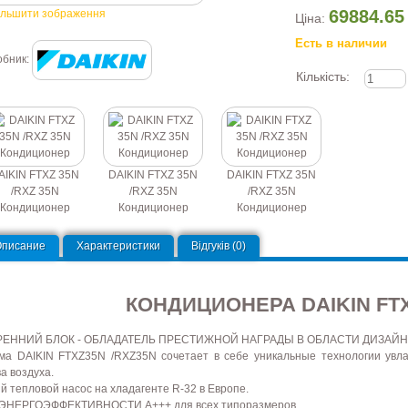
69884.65
ільшити зображення
Ціна:
Есть в наличии
обник:
Кількість:
AIKIN FTXZ 35N
DAIKIN FTXZ 35N
DAIKIN FTXZ 35N
/RXZ 35N
/RXZ 35N
/RXZ 35N
Кондиционер
Кондиционер
Кондиционер
Описание
Характеристики
Відгуків (0)
КОНДИЦИОНЕРА DAIKIN FTX
РЕННИЙ БЛОК - ОБЛАДАТЕЛЬ ПРЕСТИЖНОЙ НАГРАДЫ В ОБЛАСТИ ДИЗАЙН
ма DAIKIN FTXZ35N /RXZ35N сочетает в себе уникальные технологии увла
а воздуха.
й тепловой насос на хладагенте R-32 в Европе.
ЭНЕРГОЭФФЕКТИВНОСТИ A+++ для всех типоразмеров.