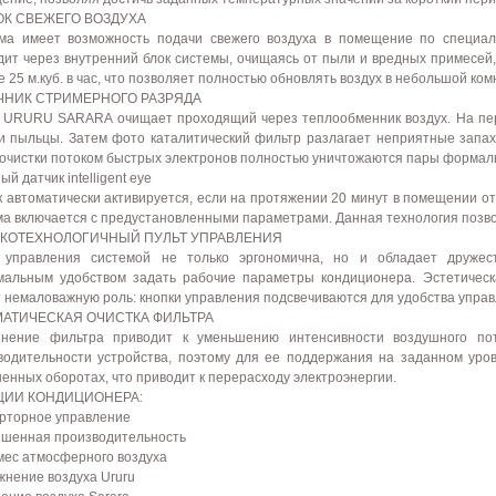
ОК СВЕЖЕГО ВОЗДУХА
ма имеет возможность подачи свежего воздуха в помещение по специаль
дит через внутренний блок системы, очищаясь от пыли и вредных примесей,
 25 м.куб. в час, что позволяет полностью обновлять воздух в небольшой комн
ЧНИК СТРИМЕРНОГО РАЗРЯДА
 URURU SARARA очищает проходящий через теплообменник воздух. На перв
и пыльцы. Затем фото каталитический фильтр разлагает неприятные запахи
 очистки потоком быстрых электронов полностью уничтожаются пары формальд
ый датчик intelligent eye
к автоматически активируется, если на протяжении 20 минут в помещении о
ма включается с предустановленными параметрами. Данная технология позв
КОТЕХНОЛОГИЧНЫЙ ПУЛЬТ УПРАВЛЕНИЯ
 управления системой не только эргономична, но и обладает дружес
мальным удобством задать рабочие параметры кондиционера. Эстетическ
т немаловажную роль: кнопки управления подсвечиваются для удобства управ
МАТИЧЕСКАЯ ОЧИСТКА ФИЛЬТРА
знение фильтра приводит к уменьшению интенсивности воздушного по
водительности устройства, поэтому для ее поддержания на заданном уро
енных оборотах, что приводит к перерасходу электроэнергии.
ЦИИ КОНДИЦИОНЕРА:
ерторное управление
ышенная производительность
 мес атмосферного воздуха
жнение воздуха Ururu