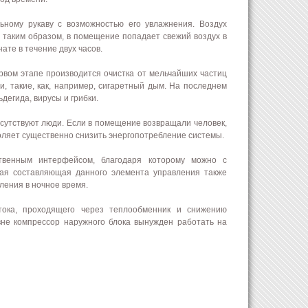
ному рукаву с возможностью его увлажнения. Воздух
 таким образом, в помещение попадает свежий воздух в
ате в течение двух часов.
ом этапе производится очистка от мельчайших частиц
, такие, как, например, сигаретный дым. На последнем
егида, вирусы и грибки.
тсутствуют люди. Если в помещение возвращали человек,
оляет существенно снизить энергопотребление системы.
твенным интерфейсом, благодаря которому можно с
ая составляющая данного элемента управления также
ления в ночное время.
тока, проходящего через теплообменник и снижению
вне компрессор наружного блока вынужден работать на