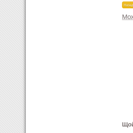
Мож
Щой