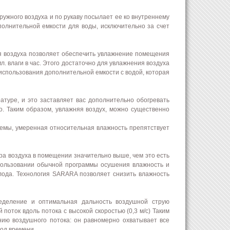
ружного воздуха и по рукаву посылает ее ко внутреннему
полнительной емкости для воды, исключительно за счет
ля воздуха позволяет обеспечить увлажнение помещения
. влаги в час. Этого достаточно для увлажнения воздуха
 использования дополнительной емкости с водой, которая
атуре, и это заставляет вас дополнительно обогревать
. Таким образом, увлажняя воздух, можно существенно
емы, умеренная относительная влажность препятствует
ра воздуха в помещении значительно выше, чем это есть
спользовании обычной программы осушения влажность и
ода. Технология SARARA позволяет снизить влажность
еделение и оптимальная дальность воздушной струю
оток вдоль потока с высокой скоростью (0,3 м/с) Таким
ию воздушного потока: он равномерно охватывает все
од времени.