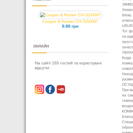
ЭФФЕ
Уника
блоку
атмос
Cooper & Hunter CH-S24XN7
0.00 грн
URURU
Тот ф
на иде
прост
ОНЛАЙН
зачас
УВЛА
Когда
На сайті 165 гостей та користувачі
помещ
відсутні
сокра
Наход
размн
ОСУШ
При в
на са
темпе
возду
КОМФ
Благо
Специ
образ
помещ