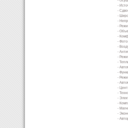
- Осуш
- Ист
- Сдв
- Шир
- Неп
- Реж
- Объ
- Ком
- Фот
- Воз
- Ант
- Реж
- Тепл
- Авт
- Фун
- Реж
- Авт
- Цен
- Тех
- Эле
- Ком
- Маг
- Эко
- Авто