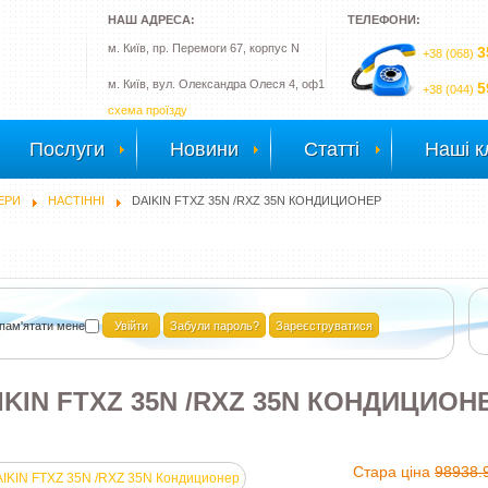
НАШ АДРЕСА:
ТЕЛЕФОНИ:
м. Київ, пр. Перемоги 67, корпус N
3
+38 (068)
м. Київ, вул. Олександра Олеся 4, оф1
5
+38 (044)
схема проїзду
Послуги
Новини
Статті
Наші к
ЕРИ
НАСТІННІ
DAIKIN FTXZ 35N /RXZ 35N КОНДИЦИОНЕР
пам'ятати мене
Забули пароль?
Зареєструватися
IKIN FTXZ 35N /RXZ 35N КОНДИЦИО
Стара ціна
98938.