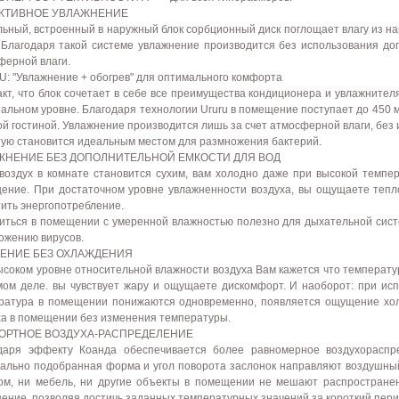
КТИВНОЕ УВЛАЖНЕНИЕ
льный, встроенный в наружный блок сорбционный диск поглощает влагу из на
. Благодаря такой системе увлажнение производится без использования до
ферной влаги.
: "Увлажнение + обогрев" для оптимального комфорта
акт, что блок сочетает в себе все преимущества кондиционера и увлажните
альном уровне. Благодаря технологии Ururu в помещение поступает до 450 мл
ой гостиной. Увлажнение производится лишь за счет атмосферной влаги, без
тую становится идеальным местом для размножения бактерий.
ЖНЕНИЕ БЕЗ ДОПОЛНИТЕЛЬНОЙ ЕМКОСТИ ДЛЯ ВОД
 воздух в комнате становится сухим, вам холодно даже при высокой темпер
ение. При достаточном уровне увлажненности воздуха, вы ощущаете тепло
тить энергопотребление.
иться в помещении с умеренной влажностью полезно для дыхательной сист
ожению вирусов.
ЕНИЕ БЕЗ ОХЛАЖДЕНИЯ
ысоком уровне относительной влажности воздуха Вам кажется что температу
мом деле. вы чувствует жару и ощущаете дискомфорт. И наоборот: при и
ратура в помещении понижаются одновременно, появляется ощущение хол
ха в помещении без изменения температуры.
ОРТНОЕ ВОЗДУХА-РАСПРЕДЕЛЕНИЕ
даря эффекту Коанда обеспечивается более равномерное воздухораспр
ально подобранная форма и угол поворота заслонок направляют воздушный п
ом, ни мебель, ни другие объекты в помещении не мешают распространен
ение, позволяя достичь заданных температурных значений за короткий пери