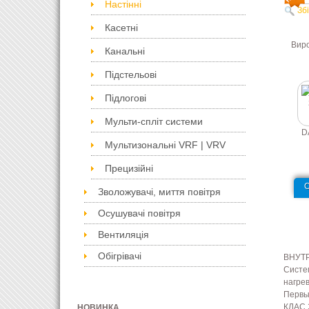
Настінні
Зб
Касетні
Вир
Канальні
Підстельові
Підлогові
Мульти-спліт системи
D
Мультизональні VRF | VRV
Прецизійні
Зволожувачі, миття повітря
Осушувачі повітря
Вентиляція
Обігрівачі
ВНУТ
Систе
нагрев
Первы
КЛАС 
НОВИНКА