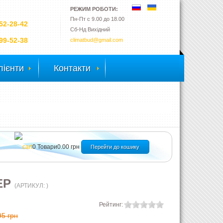
РЕЖИМ РОБОТИ:
Пн-Пт с 9.00 до 18.00
52-28-42
Сб-Нд Вихідний
99-52-38
climatbud@gmail.com
лієнти
Контакти
0
Товари
0.00 грн
Перейти до кошику
НЕР
(АРТИКУЛ:
)
Рейтинг:
95 грн