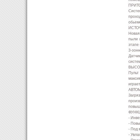
ПРИТ
Систе
прохо
обьеме
ИСТО
Новая
пыли 
этапе
3-зонн
Датчи
систе
ВЫСО
Пульт
макси
играе
АВТО
Загря
произ
повыш
ФУНК
- Инв
- Пов
- Под
- Увла