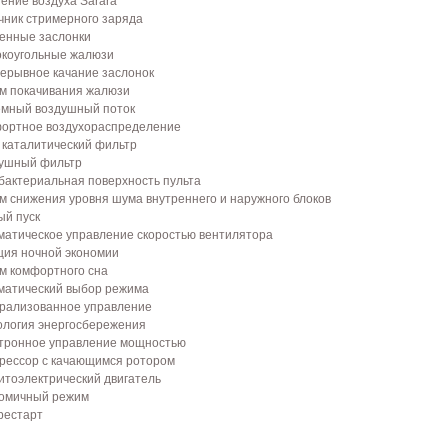
ение воздуха Sarara
очник стримерного заряда
оенные заслонки
окоугольные жалюзи
рерывное качание заслонок
им покачивания жалюзи
емный воздушный поток
фортное воздухораспределение
о каталитический фильтр
душный фильтр
ибактериальная поверхность пульта
им снижения уровня шума внутреннего и наружного блоков
ый пуск
оматическое управление скоростью вентилятора
кция ночной экономии
им комфортного сна
оматический выбор режима
трализованное управление
нология энергосбережения
ктронное управление мощностью
прессор с качающимся ротором
нитоэлектрический двигатель
номичный режим
рестарт