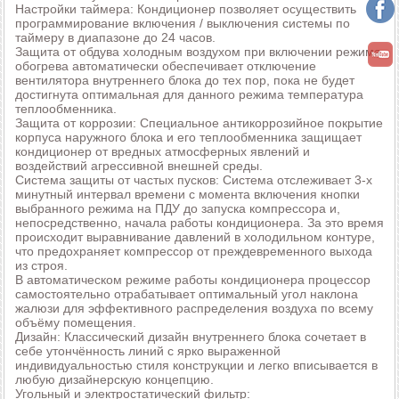
Настройки таймера: Кондиционер позволяет осуществить
программирование включения / выключения системы по
таймеру в диапазоне до 24 часов.
Защита от обдува холодным воздухом при включении режима
обогрева автоматически обеспечивает отключение
вентилятора внутреннего блока до тех пор, пока не будет
достигнута оптимальная для данного режима температура
теплообменника.
Защита от коррозии: Специальное антикоррозийное покрытие
корпуса наружного блока и его теплообменника защищает
кондиционер от вредных атмосферных явлений и
воздействий агрессивной внешней среды.
Система защиты от частых пусков: Система отслеживает 3-х
минутный интервал времени с момента включения кнопки
выбранного режима на ПДУ до запуска компрессора и,
непосредственно, начала работы кондиционера. За это время
происходит выравнивание давлений в холодильном контуре,
что предохраняет компрессор от преждевременного выхода
из строя.
В автоматическом режиме работы кондиционера процессор
самостоятельно отрабатывает оптимальный угол наклона
жалюзи для эффективного распределения воздуха по всему
объёму помещения.
Дизайн: Классический дизайн внутреннего блока сочетает в
себе утончённость линий с ярко выраженной
индивидуальностью стиля конструкции и легко вписывается в
любую дизайнерскую концепцию.
Угольный и электростатический фильтр: