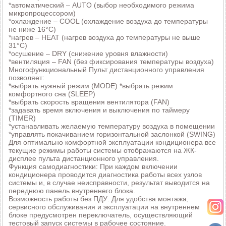
*автоматический – AUTO (выбор необходимого режима
микропроцессором)
*охлаждение – COOL (охлаждение воздуха до температуры
не ниже 16°С)
*нагрев – HEAT (нагрев воздуха до температуры не выше
31°С)
*осушение – DRY (снижение уровня влажности)
*вентиляция – FAN (без фиксирования температуры воздуха)
Многофункциональный Пульт дистанционного управления
позволяет:
*выбрать нужный режим (MODE) *выбрать режим
комфортного сна (SLEEP)
*выбрать скорость вращения вентилятора (FAN)
*задавать время включения и выключения по таймеру
(TIMER)
*устанавливать желаемую температуру воздуха в помещении
*управлять покачиванием горизонтальной заслонкой (SWING)
Для оптимально комфортной эксплуатации кондиционера все
текущие режимы работы системы отображаются на ЖК-
дисплее пульта дистанционного управления.
Функция самодиагностики: При каждом включении
кондиционера проводится диагностика работы всех узлов
системы и, в случае неисправности, результат выводится на
переднюю панель внутреннего блока.
Возможность работы без ПДУ: Для удобства монтажа,
сервисного обслуживания и эксплуатации на внутреннем
блоке предусмотрен переключатель, осуществляющий
тестовый запуск системы в рабочее состояние.