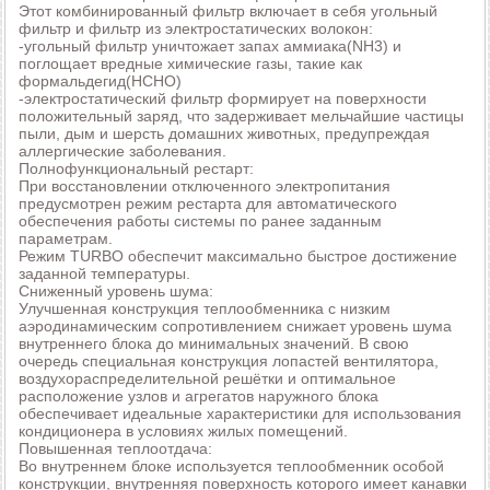
Этот комбинированный фильтр включает в себя угольный
фильтр и фильтр из электростатических волокон:
-угольный фильтр уничтожает запах аммиака(NH3) и
поглощает вредные химические газы, такие как
формальдегид(HCHO)
-электростатический фильтр формирует на поверхности
положительный заряд, что задерживает мельчайшие частицы
пыли, дым и шерсть домашних животных, предупреждая
аллергические заболевания.
Полнофункциональный рестарт:
При восстановлении отключенного электропитания
предусмотрен режим рестарта для автоматического
обеспечения работы системы по ранее заданным
параметрам.
Режим TURBO обеспечит максимально быстрое достижение
заданной температуры.
Сниженный уровень шума:
Улучшенная конструкция теплообменника с низким
аэродинамическим сопротивлением снижает уровень шума
внутреннего блока до минимальных значений. В свою
очередь специальная конструкция лопастей вентилятора,
воздухораспределительной решётки и оптимальное
расположение узлов и агрегатов наружного блока
обеспечивает идеальные характеристики для использования
кондиционера в условиях жилых помещений.
Повышенная теплоотдача:
Во внутреннем блоке используется теплообменник особой
конструкции, внутренняя поверхность которого имеет канавки