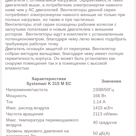
двигателя с оптимальной нагрузкой. Эффективность таких
двигателей выше, а потребелние электроэнергии намного
ниже чем у AC двигателей. Вентиляторы данной серии
потребляют электроэнергии намного меньше не только при
полных нагрузках, но также и при частичных.
Вентиляторы этой серии оснащены рабочим колесом с
загнутыми лопатками и новым двигателем с внешним
ротором. Вентиляторы идут в комплекте с установленным
потенционометром, благодаря чему легко можно подобрать
требуюмую рабочую точку.
Двигатель оснащён защитой от перегрева. Вентилятор
собран методом вальцовки, благодаря чему имеет полную
гермитичность корпуса. Он может быть установлен как
снаружи помещения так и в помещении с высокой
влажностью.
Характеристики
Значение
Systemair K 315 M EC
Напряжение/частота
230В/50Гц
Мощность
166 Вт.
Ток
1,14 А
Макс. расход воздуха
1415 м3/ч
Частота вращения
2113 об/мин
Макс. температура перемещаемого
40 градусов
воздуха
Уровень звукового давления на
50 дБ(А)
расстоянии 3м.