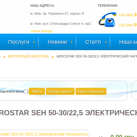
НАШ АДРЕСА:
ТЕЛЕФОНИ:
м. Київ, пр. Перемоги 67, корпус N
3
+38 (068)
м. Київ, вул. Олександра Олеся 4, оф1
5
+38 (044)
схема проїзду
Послуги
Новини
Статті
Наші к
Я
ВЕНТИЛЯЦІЯ AEROSTAR
AEROSTAR SEH 50-30/22,5 ЭЛЕКТРИЧЕСКИЙ НА
пам'ятати мене
Забули пароль?
Зареєструватися
ROSTAR SEH 50-30/22,5 ЭЛЕКТРИЧЕ
0.00 грн