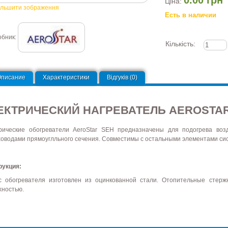
Ціна:
ільшити зображення
Есть в наличии
обник:
Кількість:
Описание
Характеристики
Відгуків (0)
ЕКТРИЧЕСКИЙ НАГРЕВАТЕЛЬ AEROSTA
рические обогреватели AeroStar SEH предназначены для подогрева возд
ховодами прямоуглльного сечения. Совместимы с остальными элементами сис
рукция:
с обогревателя изготовлен из оцинкованной стали. Отопительные стер
хностью.