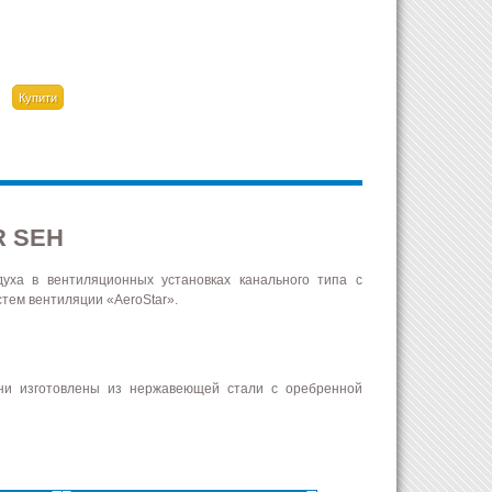
R SEH
уха в вентиляционных установках канального типа с
тем вентиляции «AeroStar».
жни изготовлены из нержавеющей стали с оребренной