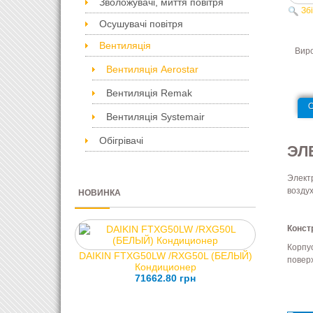
Зволожувачі, миття повітря
Зб
Осушувачі повітря
Вентиляція
Вир
Вентиляція Aerostar
Вентиляція Remak
Вентиляція Systemair
Обігрівачі
ЭЛ
Элект
возду
НОВИНКА
Конст
Корпу
DAIKIN FTXG50LW /RXG50L (БЕЛЫЙ)
повер
Кондиционер
71662.80 грн