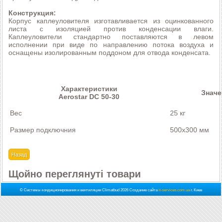
Конструкция:
Корпус каплеуловителя изготавливается из оцинкованного
листа с изоляцией против конденсации влаги.
Каплеуловители стандартно поставляются в левом
исполнении при виде по направлению потока воздуха и
оснащены изолированным поддоном для отвода конденсата.
Характеристики
Значе
Aerostar DC 50-30
Вес
25 кг
Размер подключния
500х300 мм
Щойно переглянуті товари
© Системы кондиционирования и вентиляции Climatbud 2026
Создание сайта
it-services.com.ua
г. Киев