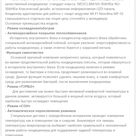
качественный кондиционер стандарт-класса. NEOCLIMA NS-30AHEw NU-
30AHEw Класический дизайн, встроенная информативная LED-панель.
Кондионер адаптирован для работы с смарт-модулем WI-FI Neoclima WF-01
(заказываеться отдельно как опция цену уточняйте у менеджера)
Основные преимущества модели:
- Режим охлаждение/обогрев
- Антикоррозийное покрытие теплообменников
Испаритель внутреннего блока и конденсатор наружного блока обработаны
специальной антикоррозийной плёнкой, которая увеличит энергоэффективность
работы кондиционера, а также отлично борется с коррозией метала
-
Функция самоочистки
Основной причиной появления неприятного запаха, который появляеться
во-время продолжительной работы кондиционера плесень, которая образуеться
в испарителе внутреннего блока. Если кондиционер включен в режиме
охлаждение, то бактерии и плесень продолжают размножаться во влажной
среде. Данная функция позволяет удалить лишнюю влагу, а также комфортную
среду для размножения бактерий, после выключения кондиционера.
- Режим «ТУРБО»
Для достижения как можно быстрее желаемой комфортной температуры в
данном режиме активируется большой и мощный поток воздуха, который
наиболее быстро охлаждает помещение.
- Режим «СОН»
- Автоматическое переключение режимов
Специальные датчики с определённым интервалом проводят измерения
температуру как в помещении так и снаружи. Анализируя эти замеры
температуры микропроцесор выбирает наиболее правильный и экономичный
режим работы кондиционера для поддержания заданой температуры в
помещении.