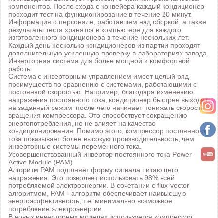
компонентов. После схода с конвейера каждый кондиционер
проходит тест на функционирование в течение 20 минут.
Информация о персонале, работавшем над сборкой, а также
результаты теста хранятся в компьютере для каждого
изготовленного кондиционера в течение нескольких лет.
Каждый день несколько кондиционеров из партии проходят
дополнительную усиленную проверку в лабораториях завода.
Инверторная система для более мощной и комфортной
работы
Система с инверторным управлением имеет целый ряд
преимуществ по сравнению с системами, работающими с
постоянной скоростью. Например, благодаря изменению
напряжения постоянного тока, кондиционер быстрее выходит
на заданный режим, после чего начинает понижать скорость
вращения компрессора. Это способствует сокращению
энергопотребления, но не влияет на качество
кондиционирования. Помимо этого, компрессор постоянного
тока показывает более высокую производительность, чем
инверторные системы переменного тока.
Усовершенствованный инвертор постоянного тока Power
Active Module (PAM)
Алгоритм PAM подгоняет форму сигнала питающего
напряжения. Это позволяет использовать 98% всей
потребляемой электроэнергии. В сочетании с flux-vector
алгоритмом, PAM - алгоритм обеспечивает наивысшую
энергоэффективность, т.е. минимально возможное
потребление электроэнергии.
В новых инверторных моделях используется компрессор