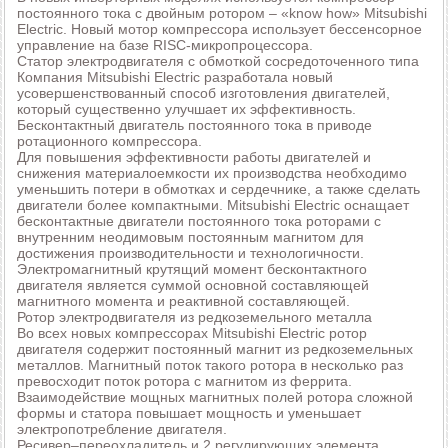
постоянного тока с двойным ротором – «know how» Mitsubishi
Electric. Новый мотор компрессора использует бессенсорное
управление на базе RISC-микропроцессора.
Статор электродвигателя с обмоткой сосредоточенного типа
Компания Mitsubishi Electric разработала новый
усовершенствованный способ изготовления двигателей,
который существенно улучшает их эффективность.
Бесконтактный двигатель постоянного тока в приводе
ротационного компрессора.
Для повышения эффективности работы двигателей и
снижения материалоемкости их производства необходимо
уменьшить потери в обмотках и сердечнике, а также сделать
двигатели более компактными. Mitsubishi Electric оснащает
бесконтактные двигатели постоянного тока роторами с
внутренним неодимовым постоянным магнитом для
достижения производительности и технологичности.
Электромагнитный крутящий момент бесконтактного
двигателя является суммой основной составляющей
магнитного момента и реактивной составляющей.
Ротор электродвигателя из редкоземельного металла
Во всех новых компрессорах Mitsubishi Electric ротор
двигателя содержит постоянный магнит из редкоземельных
металлов. Магнитный поток такого ротора в несколько раз
превосходит поток ротора с магнитом из феррита.
Взаимодействие мощных магнитных полей ротора сложной
формы и статора повышает мощность и уменьшает
электропотребление двигателя.
Ресивер–переохладитель и 2 регулирующих элемента