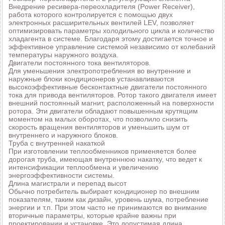
Внедрение ресивера-переохладителя (Power Receiver),
работа которого контролируется с помощью двух
электронных расширительных вентилей LEV, позволяет
оптимизировать параметры холодильного цикла и количество
хладагента в системе. Благодаря этому достигается точное и
эффективное управление системой независимо от колебаний
температуры наружного воздуха.
Двигатели постоянного тока вентиляторов.
Для уменьшения электропотребления во внутренние и
наружные блоки кондиционеров устанавливаются
высокоэффективные бесконтактные двигатели постоянного
тока для привода вентиляторов. Ротор такого двигателя имеет
внешний постоянный магнит, расположенный на поверхности
ротора. Эти двигатели обладают повышенным крутящим
моментом на малых оборотах, что позволило снизить
скорость вращения вентиляторов и уменьшить шум от
внутреннего и наружного блоков.
Труба с внутренней накаткой
При изготовлении теплообменников применяется более
дорогая труба, имеющая внутреннюю накатку, что ведет к
интенсификации теплообмена и увеличению
энергоэффективности системы.
Длина магистрали и перепад высот
Обычно потребитель выбирает кондиционер по внешним
показателям, таким как дизайн, уровень шума, потребление
энергии и т.п. При этом часто не принимаются во внимание
вторичные параметры, которые крайне важны при
проектировании и установке. Это допустимая длина