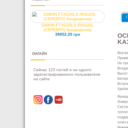
DAIKIN FTXG20LS /RXG20L
(СЕРЕБРО) Кондиционер
39052.20 грн
ОС
KA
Внутр
ОНЛАЙН
Приме
Не тр
Воздуш
Сейчас 123 гостей и ни одного
Высот
зарегистрированного пользователя
на сайте
Беспр
Встро
Удобн
Функц
Инвер
Систе
тепло
подде
сочет
Режим