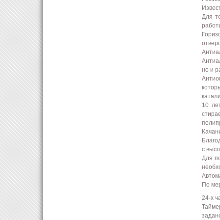
Извес
Для т
работ
Гориз
отвер
Антиа
Антиа
но и 
Антио
котор
катали
10 ле
стира
полип
Качан
Благо
с выс
Для п
необх
Автом
По ме
24-х 
Тайме
задан