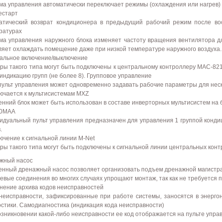
ма управления автоматически переключает режимы (охлаждения или нагрев)
естарт
атический возврат кондиционера в предыдущий рабочий режим после вос
ратурах
ма управления наружного блока изменяет частоту вращения вентилятора д
ляет охлаждать помещение даже при низкой температуре наружного воздуха.
альное включение/выключение
ры такого типа могут быть подключены к центральному контроллеру MAC-821
индикацию групп (не более 8). Групповое управление
пульт управления может одновременно задавать рабочие параметры для неск
ючается к мультисистемам MXZ
енний блок может быть использован в составе инверторных мультисистем на
30MAA
идуальный пульт управления предназначен для управления 1 группой кондици
.
ючение к сигнальной линии M-Net
ры такого типа могут быть подключены к сигнальной линии центральных кон
жный насос
енный дренажный насос позволяет организовать подъем дренажной магистр
евые соединения во многих случаях упрощают монтаж, так как не требуется 
нение архива кодов неисправностей
неисправности, зафиксированные при работе системы, заносятся в энерго
остики. Самодиагностика (индикация кода неисправности)
озникновении какой-либо неисправности ее код отображается на пульте упра