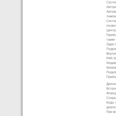
Систе
Автор
Автом
темпе
Систе
позво
Центр
Прибо
также 
Один 
Подкл
Внутр
PAR-
Индив
блоков
Подкл
Прибо
Дрена
Встро
Фланц
Сохра
Коды 
диагн
При в