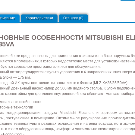
Описание
Характеристики
Отзывов (0)
НОВНЫЕ ОСОБЕННОСТИ MITSUBISHI ELE
35VA
енние блоки предназначены для применения в системах на базе наружных бл
няются в помещениях, в которых недостаточно места для установки настенны
ебуются сервисное пространство и люк для обслуживания.
ный поток регулируется с пульта управления в 4 направлениях: вниз-вверх и
а блока — 175 мм.
оводной ИК-пульт поставляется в комплекте с блоком (MLZ-KA25/35/50VA).
енный дренажный насос: напор до 500 мм водяного столба. К блоку подключе
ые кронштейны для крепления внутреннего блока облегчают монтаж прибора
иональные особенности
торные технологии
мы кондиционирования воздуха Mitsubishi Electric с инвертором автома
ты, поступающее в помещение. Оптимальное регулирование производитель
ржание температуры в режимах охлаждения и нагрева воздуха, но и экономию
ать в своем оборудовании мощь, комфорт и максимально возможную на сегод
 «Econo Cool»