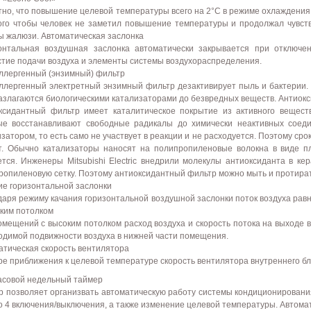
тно, что повышение целевой температуры всего на 2°C в режиме охлаждения
ого чтобы человек не заметил повышение температуры и продолжал чувст
ы жалюзи. Автоматическая заслонка
онтальная воздушная заслонка автоматически закрывается при отключе
стие подачи воздуха и элементы системы воздухораспределения.
ллергенный (энзимный) фильтр
ллергенный электретный энзимный фильтр дезактивирует пыль и бактерии.
разлагаются биологическими катализаторами до безвредных веществ. Антиок
ксидантный фильтр имеет каталитическое покрытие из активного вещест
ые восстанавливают свободные радикалы до химически неактивных соеди
затором, то есть само не участвует в реакции и не расходуется. Поэтому ср
т. Обычно катализаторы наносят на полипропиленовые волокна в виде пл
ется. Инженеры Mitsubishi Electric внедрили молекулы антиоксиданта в ке
ропиленовую сетку. Поэтому антиоксидантный фильтр можно мыть и протират
ие горизонтальной заслонки
даря режиму качания горизонтальной воздушной заслонки поток воздуха р
оким потолком
омещений с высоким потолком расход воздуха и скорость потока на выходе 
одимой подвижности воздуха в нижней части помещения.
атическая скорость вентилятора
ре приближения к целевой температуре скорость вентилятора внутреннего б
часовой недельный таймер
р позволяет организвать автоматическую работу системы кондиционирования
о 4 включения/выключения, а также изменение целевой температуры. Автома