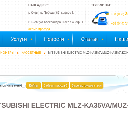
НАШ АДРЕС:
ТЕЛЕФОНЫ:
г. Киев пр. Победы 67, корпус N
3
+38 (068)
г. Киев, ул Александра Олеся 4, оф. 1
5
+38 (044)
схема проезда
Услуги
Новости
Статьи
Наши
ЦИОНЕРЫ
КАССЕТНЫЕ
MITSUBISHI ELECTRIC MLZ-KA35VA/MUZ-KA35VA К
апомнить меня
Забыли пароль?
Зарегистрироваться
TSUBISHI ELECTRIC MLZ-KA35VA/M