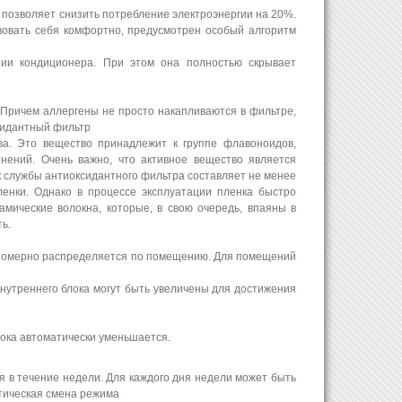
 позволяет снизить потребление электроэнергии на 20%.
вовать себя комфортно, предусмотрен особый алгоритм
нии кондиционера. При этом она полностью скрывает
 Причем аллергены не просто накапливаются в фильтре,
сидантный фильтр
ва. Это вещество принадлежит к группе флавоноидов,
нений. Очень важно, что активное вещество является
ок службы антиоксидантного фильтра составляет не менее
енки. Однако в процессе эксплуатации пленка быстро
рамические волокна, которые, в свою очередь, впаяны в
ь.
авномерно распределяется по помещению. Для помещений
внутреннего блока могут быть увеличены для достижения
лока автоматически уменьшается.
 в течение недели. Для каждого дня недели может быть
тическая смена режима