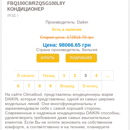
FBQ100C8/RZQSG100L8Y
КОНДИЦИОНЕР
(КОД:
)
Производитель:
Daikin
Есть в наличии
Старая цена:
172916.70 грн
Цена:
98066.65 грн
Страна производитель: Бельгия
КУПИТЬ
ПОДРОБНЕЕ
В начало
Назад
1
2
3
4
...
6
7
8
9
Вперёд
В конец
На сайте Climatbud, представлены кондиционеры марки
DAIKIN, которые представлены, одной из самых широких
модельных линий. Они многофункциональны и
зарекомендовали себя с самой хорошей стороны.
Современные и надежные кондиционеры DAIKIN способны,
удовлетворить требования даже самых взыскательных
клиентов. Если Вы не хотите экономить на собственном
комфорте, а соответственно и на технике, планируете